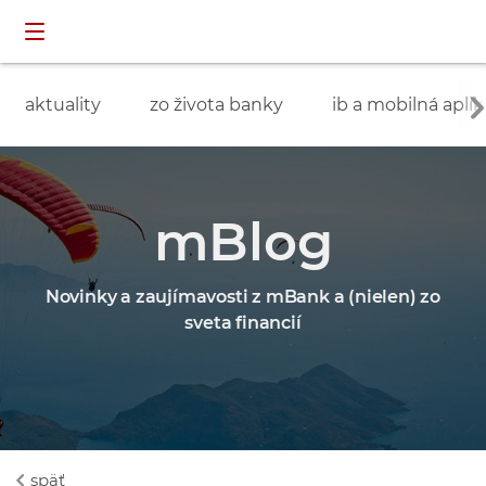
Preskočiť navigáciu a prejsť na obsah
INDIVIDUÁLNI
prihlásenie
ZÁKAZNÍCI
aktuality
zo života banky
ib a mobilná aplik
mBlog
Novinky a zaujímavosti z mBank a (nielen) zo
sveta financií
späť