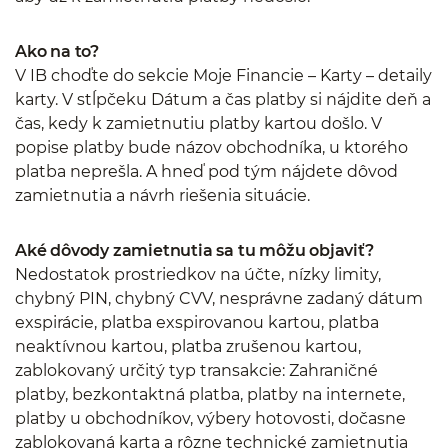
Ako na to?
V IB choďte do sekcie Moje Financie – Karty – detaily
karty. V stĺpčeku Dátum a čas platby si nájdite deň a
čas, kedy k zamietnutiu platby kartou došlo. V
popise platby bude názov obchodníka, u ktorého
platba neprešla. A hneď pod tým nájdete dôvod
zamietnutia a návrh riešenia situácie.
Aké dôvody zamietnutia sa tu môžu objaviť?
Nedostatok prostriedkov na účte, nízky limity,
chybný PIN, chybný CVV, nesprávne zadaný dátum
exspirácie, platba exspirovanou kartou, platba
neaktívnou kartou, platba zrušenou kartou,
zablokovaný určitý typ transakcie: Zahraničné
platby, bezkontaktná platba, platby na internete,
platby u obchodníkov, výbery hotovosti, dočasne
zablokovaná karta a rôzne technické zamietnutia