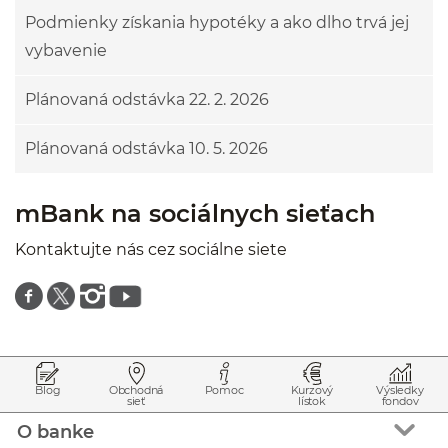
Podmienky získania hypotéky a ako dlho trvá jej
vybavenie
Plánovaná odstávka 22. 2. 2026
Plánovaná odstávka 10. 5. 2026
mBank na sociálnych sieťach
Kontaktujte nás cez sociálne siete
Znajdź nas na facebooku
Znajdź nas na twitterze
Znajdź nas na instagramie
Znajdź nas na youtube
Prejsť na začiatok stránky
Preskočiť na začiatok obsahu
Blog
Obchodná
Pomoc
Kurzový
Výsledky
sieť
lístok
fondov
O banke