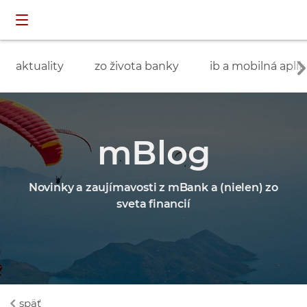
Preskočiť navigáciu a prejsť na obsah
INDIVIDUÁLNI
prihlásenie
ZÁKAZNÍCI
aktuality
zo života banky
ib a mobilná aplik
mBlog
Novinky a zaujímavosti z mBank a (nielen) zo
sveta financií
späť