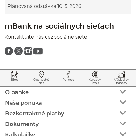
Plánovaná odstávka 10. 5. 2026
mBank na sociálnych sieťach
Kontaktujte nás cez sociálne siete
Znajdź nas na facebooku
Znajdź nas na twitterze
Znajdź nas na instagramie
Znajdź nas na youtube
Prejsť na začiatok stránky
Preskočiť na začiatok obsahu
Blog
Obchodná
Pomoc
Kurzový
Výsledky
sieť
lístok
fondov
O banke
Naša ponuka
Bezkontaktné platby
Dokumenty
Kalkulačky