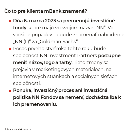
Čo to pre klienta mBank znamená?
Dňa 6. marca 2023 sa premenujú investičné
fondy
, ktoré majú vo svojom názve „NN“. Vo
väčšine prípadov to bude znamenať nahradenie
„NN (L)“ za „Goldman Sachs“.
Počas prvého štvrťroka tohto roku bude
spoločnosť NN Investment Partners
postupne
meniť názov, logo a farby
. Tieto zmeny sa
prejavia v marketingových materiáloch, na
internetových stránkach a sociálnych sieťach
spoločnosti.
Ponuka, investičný proces ani investičná
politika NN Fondov sa nemení, dochádza iba k
ich premenovaniu.
Tím mBank