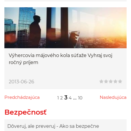
Výhercovia májového kola súťaže Vyhraj svoj
ročný príjem
2013-06-26
Predchádzajúca
3
...
Nasledujúca
1
2
4
10
Przejdź do poprzedniej strony
Przejdź do następnej strony
Przejdź do strony 1
Przejdź do strony 2
Przejdź do strony 4
Przejdź do strony 10
Bezpečnosť
Dôveruj, ale preveruj - Ako sa bezpečne