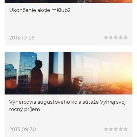
Ukončenie akcie mKlub2
2013-10-23
Výhercovia augustového kola súťaže Vyhraj svoj
ročný príjem
2013-09-30