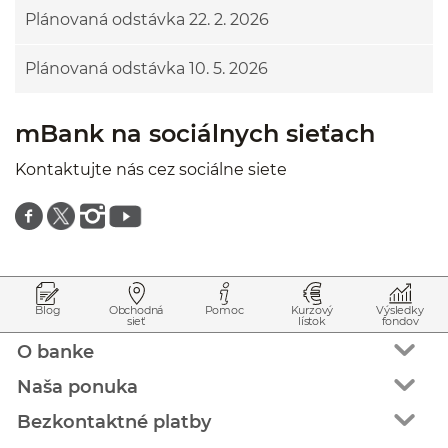
Plánovaná odstávka 22. 2. 2026
Plánovaná odstávka 10. 5. 2026
mBank na sociálnych sieťach
Kontaktujte nás cez sociálne siete
Znajdź nas na facebooku
Znajdź nas na twitterze
Znajdź nas na instagramie
Znajdź nas na youtube
Prejsť na začiatok stránky
Preskočiť na začiatok obsahu
Blog
Obchodná
Pomoc
Kurzový
Výsledky
sieť
lístok
fondov
O banke
Naša ponuka
Bezkontaktné platby