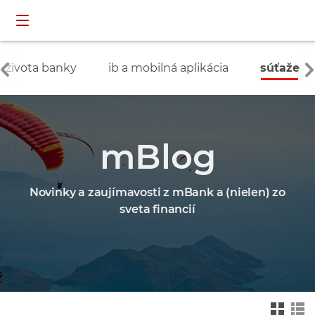
Preskočiť navigáciu a prejsť na obsah
INDIVIDUÁLNI
prihlásenie
ZÁKAZNÍCI
o života banky
ib a mobilná aplikácia
súťaže
mBlog
Novinky a zaujímavosti z mBank a (nielen) zo
sveta financií
Zmień na widok ka
Zmień na
felkowy
widok drz
ewa