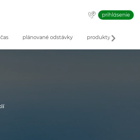
prihlásenie
 čas
plánované odstávky
produkty
o inve
ií