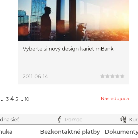
Vyberte si nový design kariet mBank
2011-06-14
...
4
...
Nasledujúca
3
5
10
Przejdź do następnej strony
dná sieť
Pomoc
Kur
nuka
Bezkontaktné platby
Dokument