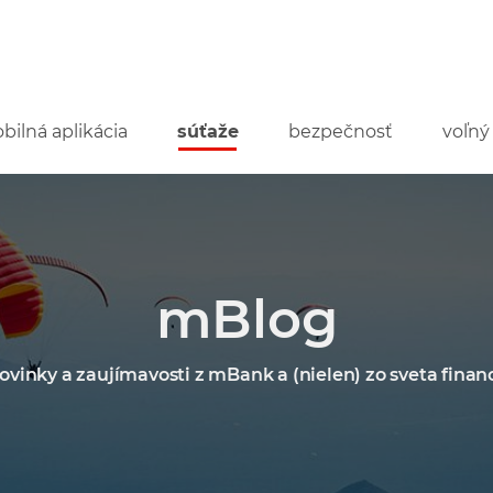
bilná aplikácia
súťaže
bezpečnosť
voľný
mBlog
ovinky a zaujímavosti z mBank a (nielen) zo sveta financ