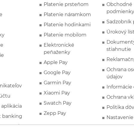
Platenie prsteňom
Obchodné
podmienk
e
Platenie náramkom
Sadzobník 
Platenie hodinkami
Úrokový lís
ky
Platenie mobilom
Dokumenty
ie
Elektronické
stiahnutie
peňaženky
ie
Reklamačn
Apple Pay
Ochrana o
Google Pay
údajov
Garmin Pay
nikateľov
Informácie
Xiaomi Pay
účtu
Ochrana vk
Swatch Pay
 aplikácia
Politika dô
Zepp Pay
t banking
Nastavenie
ne ponuky
Spotrebite