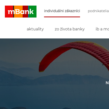
Preskočiť navigáciu a prejsť na obsah
individuálni zákazníci
podnikatelia
mBank
aktuality
zo života banky
ib a mo
N