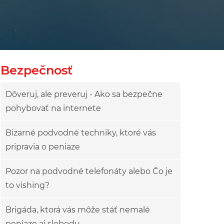
owy
ok drzewa
Bezpečnosť
Dôveruj, ale preveruj - Ako sa bezpečne
pohybovať na internete
Bizarné podvodné techniky, ktoré vás
pripravia o peniaze
Pozor na podvodné telefonáty alebo Čo je
to vishing?
Brigáda, ktorá vás môže stáť nemalé
peniaze aj slobodu