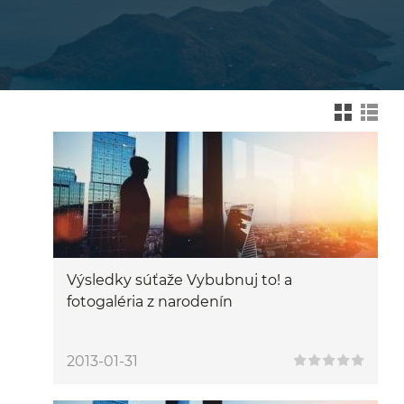
Zmień na widok kafelk
Zmień na wid
Výsledky súťaže Vybubnuj to! a
fotogaléria z narodenín
2013-01-31