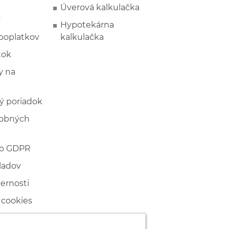
Úverová kalkulačka
y
Hypotekárna
poplatkov
kalkulačka
tok
 na
ý poriadok
sobných
 o GDPR
ladov
vernosti
 cookies
ľské