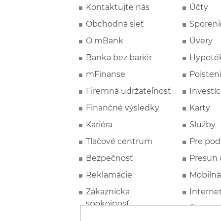
Kontaktujte nás
Účty
Obchodná sieť
Sporeni
O mBank
Úvery
Banka bez bariér
Hypoté
mFinanse
Poisten
Firemná udržateľnosť
Investíc
Finančné výsledky
Karty
Kariéra
Služby
Tlačové centrum
Pre pod
Bezpečnosť
Presun 
Reklamácie
Mobilná
Zákaznícka
Interne
spokojnosť
Špeciál