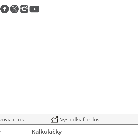
Znajdź nas na facebooku
Znajdź nas na twitterze
Znajdź nas na instagramie
Znajdź nas na youtube
zový lístok
Výsledky fondov
y
Kalkulačky