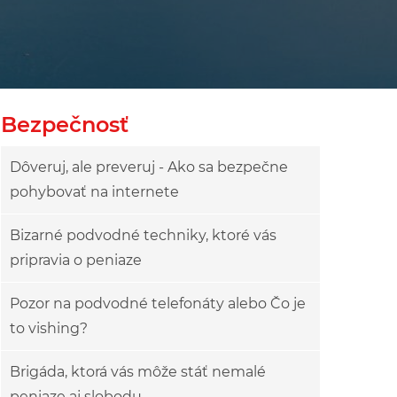
owy
ok drzewa
Bezpečnosť
Dôveruj, ale preveruj - Ako sa bezpečne
pohybovať na internete
Bizarné podvodné techniky, ktoré vás
pripravia o peniaze
Pozor na podvodné telefonáty alebo Čo je
to vishing?
Brigáda, ktorá vás môže stáť nemalé
peniaze aj slobodu