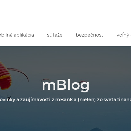
bilná aplikácia
súťaže
bezpečnosť
voľný 
mBlog
ovinky a zaujímavosti z mBank a (nielen) zo sveta financ