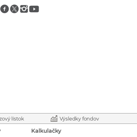
Znajdź nas na facebooku
Znajdź nas na twitterze
Znajdź nas na instagramie
Znajdź nas na youtube
zový lístok
Výsledky fondov
y
Kalkulačky