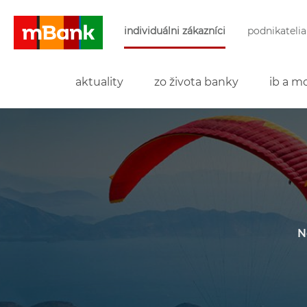
Preskočiť navigáciu a prejsť na obsah
individuálni zákazníci
podnikatelia
mBank
aktuality
zo života banky
ib a mo
N