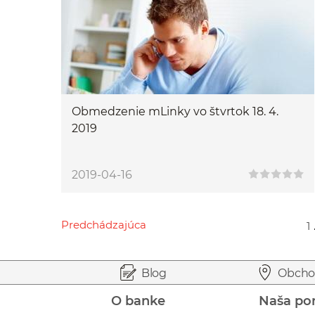
Obmedzenie mLinky vo štvrtok 18. 4.
2019
2019-04-16
Predchádzajúca
1
Przejdź do poprzedniej strony
Przejdź do strony 1
Przejdź do strony 9
Przejdź do strony 11
Przejdź do strony 91
Prejsť na začiatok stránky
Preskočiť na začiatok obsahu
Blog
Obcho
O banke
Naša po