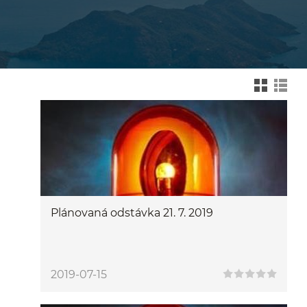
Zmień na widok kafelk
Zmień na wid
Plánovaná odstávka 21. 7. 2019
2019-07-15