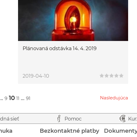
Plánovaná odstávka 14. 4. 2019
2019-04-10
...
10
...
Nasledujúca
9
11
91
Przejdź do następnej strony
dná sieť
Pomoc
Kur
nuka
Bezkontaktné platby
Dokument