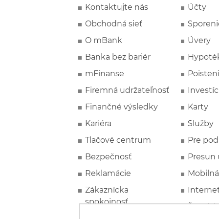
Kontaktujte nás
Účty
Obchodná sieť
Sporeni
O mBank
Úvery
Banka bez bariér
Hypoté
mFinanse
Poisten
Firemná udržateľnosť
Investíc
Finančné výsledky
Karty
Kariéra
Služby
Tlačové centrum
Pre pod
Bezpečnosť
Presun 
Reklamácie
Mobilná
Zákaznícka
Interne
spokojnosť
Špeciál