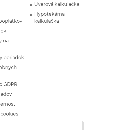
Úverová kalkulačka
y
Hypotekárna
poplatkov
kalkulačka
tok
 na
ý poriadok
sobných
 o GDPR
ladov
vernosti
 cookies
ľské