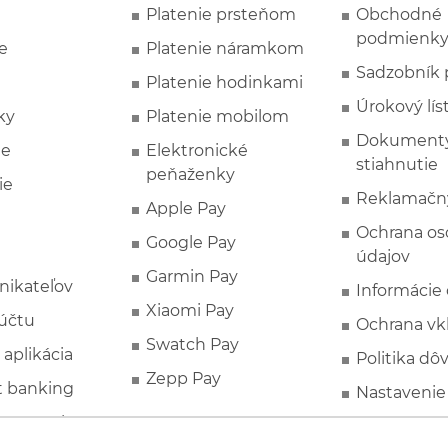
Platenie prsteňom
Obchodné
podmienk
e
Platenie náramkom
Sadzobník 
Platenie hodinkami
Úrokový lís
ky
Platenie mobilom
Dokumenty
ie
Elektronické
stiahnutie
peňaženky
ie
Reklamačn
Apple Pay
Ochrana o
Google Pay
údajov
Garmin Pay
nikateľov
Informácie
Xiaomi Pay
účtu
Ochrana vk
Swatch Pay
 aplikácia
Politika dô
Zepp Pay
t banking
Nastavenie
ne ponuky
Spotrebite