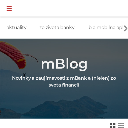
Preskočiť navigáciu a prejsť na obsah
INDIVIDUÁLNI
prihlásenie
ZÁKAZNÍCI
aktuality
zo života banky
ib a mobilná aplik
mBlog
Novinky a zaujímavosti z mBank a (nielen) zo
sveta financií
Zmień na widok ka
Zmień na
felkowy
widok drz
ewa