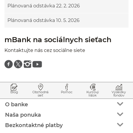
Plánovaná odstávka 22. 2. 2026
Plánovaná odstávka 10. 5. 2026
mBank na sociálnych sieťach
Kontaktujte nás cez sociálne siete
Znajdź nas na facebooku
Znajdź nas na twitterze
Znajdź nas na instagramie
Znajdź nas na youtube
Prejsť na začiatok stránky
Preskočiť na začiatok obsahu
Blog
Obchodná
Pomoc
Kurzový
Výsledky
sieť
lístok
fondov
O banke
Naša ponuka
Bezkontaktné platby