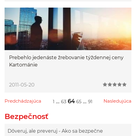
Prebehlo jedenáste žrebovanie týždennej ceny
Kartománie
2011-05-20
Predchádzajúca
...
64
...
Nasledujúca
1
63
65
91
Przejdź do poprzedniej strony
Przejdź do następnej strony
Przejdź do strony 1
Przejdź do strony 63
Przejdź do strony 65
Przejdź do strony 91
Bezpečnosť
Dôveruj, ale preveruj - Ako sa bezpečne