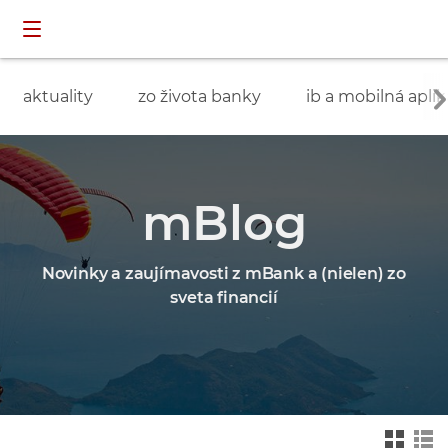
Preskočiť navigáciu a prejsť na obsah
INDIVIDUÁLNI
prihlásenie
ZÁKAZNÍCI
aktuality
zo života banky
ib a mobilná aplik
mBlog
Novinky a zaujímavosti z mBank a (nielen) zo
sveta financií
Zmień na widok ka
Zmień na
felkowy
widok drz
ewa