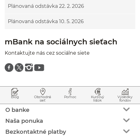
Plánovaná odstávka 22. 2. 2026
Plánovaná odstávka 10. 5. 2026
mBank na sociálnych sieťach
Kontaktujte nás cez sociálne siete
Znajdź nas na facebooku
Znajdź nas na twitterze
Znajdź nas na instagramie
Znajdź nas na youtube
Prejsť na začiatok stránky
Preskočiť na začiatok obsahu
Blog
Obchodná
Pomoc
Kurzový
Výsledky
sieť
lístok
fondov
O banke
Naša ponuka
Bezkontaktné platby