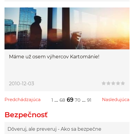
Máme už osem výhercov Kartománie!
2010-12-03
Predchádzajúca
...
69
...
Nasledujúca
1
68
70
91
Przejdź do poprzedniej strony
Przejdź do następnej strony
Przejdź do strony 1
Przejdź do strony 68
Przejdź do strony 70
Przejdź do strony 91
Bezpečnosť
Dôveruj, ale preveruj - Ako sa bezpečne