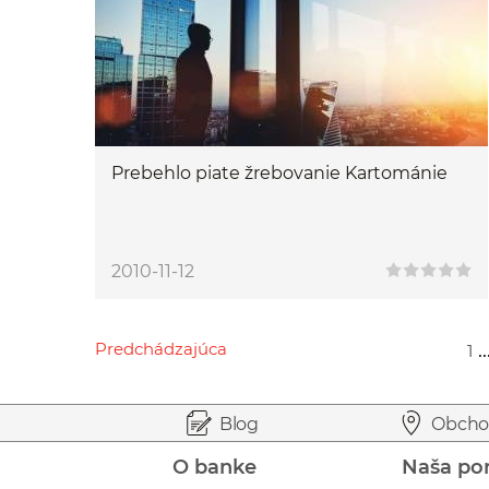
Prebehlo piate žrebovanie Kartománie
2010-11-12
Predchádzajúca
..
1
Przejdź do poprzedniej strony
Przejdź do strony 1
Przejdź do strony 69
Przejdź do strony 71
Przejdź do strony 91
Prejsť na začiatok stránky
Preskočiť na začiatok obsahu
Blog
Obcho
O banke
Naša po