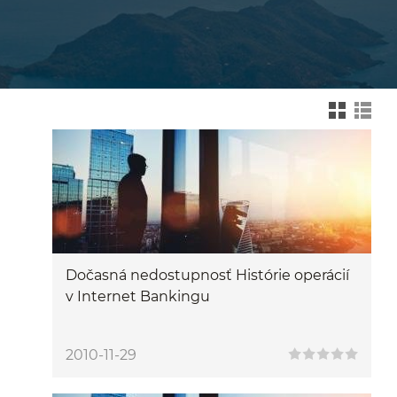
Zmień na widok kafelk
Zmień na wid
Dočasná nedostupnosť Histórie operácií
v Internet Bankingu
2010-11-29