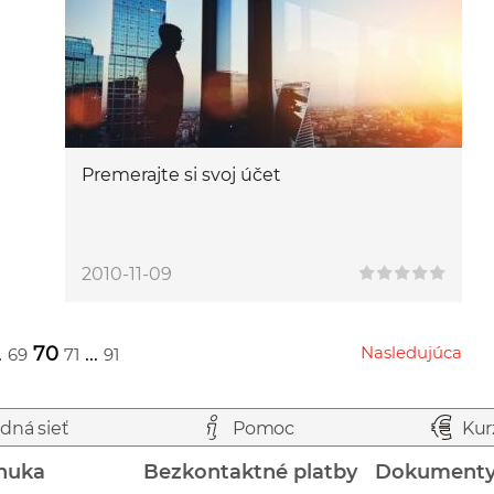
Premerajte si svoj účet
2010-11-09
.
70
...
Nasledujúca
69
71
91
Przejdź do następnej strony
dná sieť
Pomoc
Kur
nuka
Bezkontaktné platby
Dokument