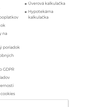
Úverová kalkulačka
y
Hypotekárna
poplatkov
kalkulačka
tok
 na
ý poriadok
sobných
 o GDPR
ladov
vernosti
 cookies
ľské