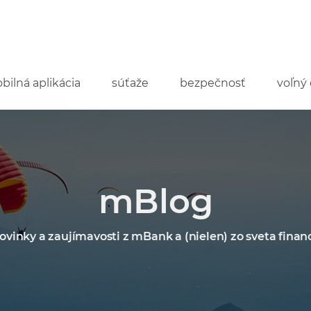
bilná aplikácia
súťaže
bezpečnosť
voľný 
mBlog
ovinky a zaujímavosti z mBank a (nielen) zo sveta financ