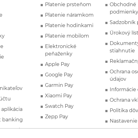
Platenie prsteňom
Obchodné
podmienk
e
Platenie náramkom
Sadzobník 
Platenie hodinkami
Úrokový lís
ky
Platenie mobilom
Dokumenty
ie
Elektronické
stiahnutie
peňaženky
ie
Reklamačn
Apple Pay
Ochrana o
Google Pay
údajov
Garmin Pay
nikateľov
Informácie
Xiaomi Pay
účtu
Ochrana vk
Swatch Pay
 aplikácia
Politika dô
Zepp Pay
t banking
Nastavenie
ne ponuky
Spotrebite