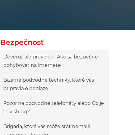
owy
ok drzewa
Bezpečnosť
Dôveruj, ale preveruj - Ako sa bezpečne
pohybovať na internete
Bizarné podvodné techniky, ktoré vás
pripravia o peniaze
Pozor na podvodné telefonáty alebo Čo je
to vishing?
Brigáda, ktorá vás môže stáť nemalé
peniaze aj slobodu