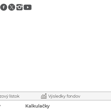
Znajdź nas na facebooku
Znajdź nas na twitterze
Znajdź nas na instagramie
Znajdź nas na youtube
zový lístok
Výsledky fondov
y
Kalkulačky