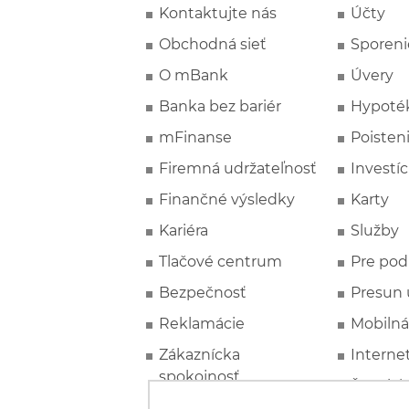
Kontaktujte nás
Účty
Obchodná sieť
Sporeni
O mBank
Úvery
Banka bez bariér
Hypoté
mFinanse
Poisten
Firemná udržateľnosť
Investíc
Finančné výsledky
Karty
Kariéra
Služby
Tlačové centrum
Pre pod
Bezpečnosť
Presun 
Reklamácie
Mobilná
Zákaznícka
Interne
spokojnosť
Špeciál