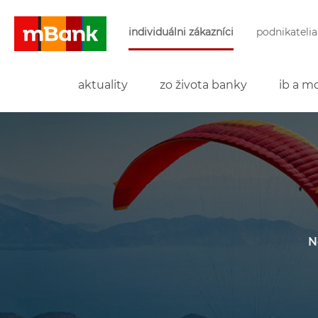
Preskočiť navigáciu a prejsť na obsah
individuálni zákazníci
podnikatelia
mBank
aktuality
zo života banky
ib a mo
N