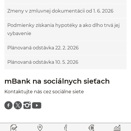
Zmeny v zmluvnej dokumentácii od 1. 6. 2026
Podmienky získania hypotéky a ako dlho trvá jej
vybavenie
Plánovaná odstávka 22. 2. 2026
Plánovaná odstávka 10. 5. 2026
mBank na sociálnych sieťach
Kontaktujte nás cez sociálne siete
Znajdź nas na facebooku
Znajdź nas na twitterze
Znajdź nas na instagramie
Znajdź nas na youtube
Prejsť na začiatok stránky
Preskočiť na začiatok obsahu