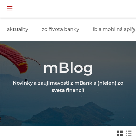
Preskočiť navigáciu a prejsť na obsah
INDIVIDUÁLNI
prihlásenie
ZÁKAZNÍCI
aktuality
zo života banky
ib a mobilná aplik
mBlog
Novinky a zaujímavosti z mBank a (nielen) zo
sveta financií
Zmień na widok ka
Zmień na
felkowy
widok drz
ewa