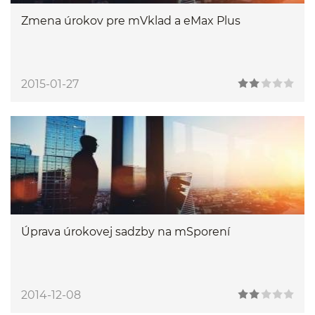
Zmena úrokov pre mVklad a eMax Plus
2015-01-27
Úprava úrokovej sadzby na mSporení
2014-12-08