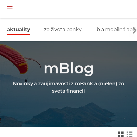
Preskočiť navigáciu a prejsť na obsah
INDIVIDUÁLNI
prihlásenie
ZÁKAZNÍCI
aktuality
zo života banky
ib a mobilná apli
mBlog
Novinky a zaujímavosti z mBank a (nielen) zo
sveta financií
Zmień na widok ka
Zmień na
felkowy
widok drz
ewa