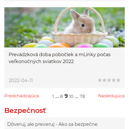
Prevádzková doba pobočiek a mLinky počas
veľkonočných sviatkov 2022
2022-04-11
Predchádzajúca
...
9
...
Nasledujúca
1
8
10
78
Przejdź do poprzedniej strony
Przejdź do następnej strony
Przejdź do strony 1
Przejdź do strony 8
Przejdź do strony 10
Przejdź do strony 78
Bezpečnosť
Dôveruj, ale preveruj - Ako sa bezpečne