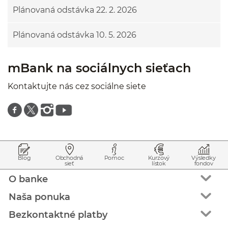
Plánovaná odstávka 22. 2. 2026
Plánovaná odstávka 10. 5. 2026
mBank na sociálnych sieťach
Kontaktujte nás cez sociálne siete
Znajdź nas na facebooku
Znajdź nas na twitterze
Znajdź nas na instagramie
Znajdź nas na youtube
Prejsť na začiatok stránky
Preskočiť na začiatok obsahu
Blog
Obchodná
Pomoc
Kurzový
Výsledky
sieť
lístok
fondov
O banke
Naša ponuka
Bezkontaktné platby