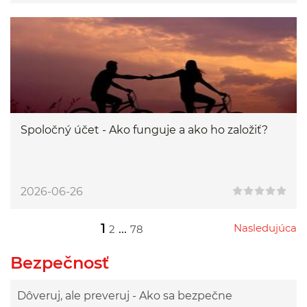
Spoločný účet - Ako funguje a ako ho založiť?
2026-06-26
1
...
Nasledujúca
2
78
Przejdź do następnej strony
Przejdź do strony 2
Przejdź do strony 78
Bezpečnosť
Dôveruj, ale preveruj - Ako sa bezpečne