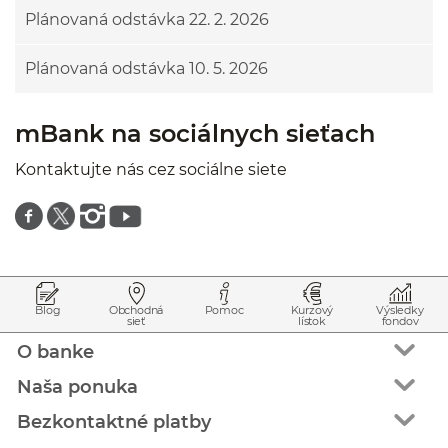
Plánovaná odstávka 22. 2. 2026
Plánovaná odstávka 10. 5. 2026
mBank na sociálnych sieťach
Kontaktujte nás cez sociálne siete
Znajdź nas na facebooku
Znajdź nas na twitterze
Znajdź nas na instagramie
Znajdź nas na youtube
Prejsť na začiatok stránky
Preskočiť na začiatok obsahu
Blog
Obchodná
Pomoc
Kurzový
Výsledky
sieť
lístok
fondov
O banke
Naša ponuka
Bezkontaktné platby