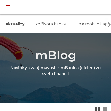
Preskočiť navigáciu a prejsť na obsah
INDIVIDUÁLNI
prihlásenie
ZÁKAZNÍCI
aktuality
zo života banky
ib a mobilná apli
mBlog
Novinky a zaujímavosti z mBank a (nielen) zo
sveta financií
Zmień na widok ka
Zmień na
felkowy
widok drz
ewa