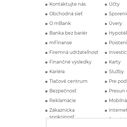
Kontaktujte nás
Účty
Obchodná sieť
Sporeni
O mBank
Úvery
Banka bez bariér
Hypoté
mFinanse
Poisten
Firemná udržateľnosť
Investíc
Finančné výsledky
Karty
Kariéra
Služby
Tlačové centrum
Pre pod
Bezpečnosť
Presun 
Reklamácie
Mobilná
Zákaznícka
Interne
spokojnosť
Špeciál