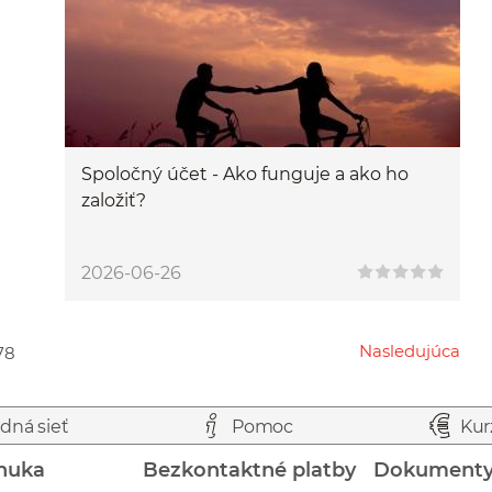
Spoločný účet - Ako funguje a ako ho
založiť?
2026-06-26
Nasledujúca
78
Przejdź do następnej strony
dná sieť
Pomoc
Kur
nuka
Bezkontaktné platby
Dokument