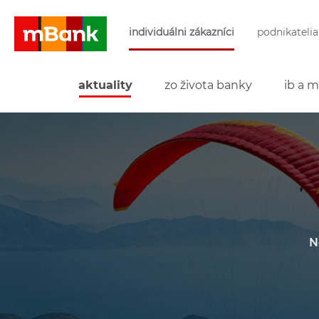
Preskočiť navigáciu a prejsť na obsah
individuálni zákazníci
podnikatelia
mBank
aktuality
zo života banky
ib a m
N