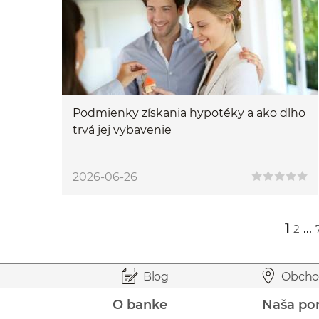
Podmienky získania hypotéky a ako dlho
trvá jej vybavenie
2026-06-26
1
...
2
Przejdź do strony 2
Przejdź do strony 78
Prejsť na začiatok stránky
Preskočiť na začiatok obsahu
Blog
Obcho
O banke
Naša po