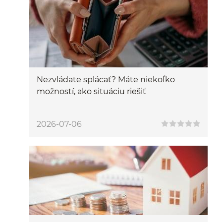
Nezvládate splácať? Máte niekoľko
možností, ako situáciu riešiť
2026-07-06