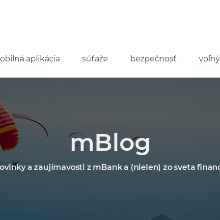
obilná aplikácia
súťaže
bezpečnosť
voľný
mBlog
ovinky a zaujímavosti z mBank a (nielen) zo sveta financ