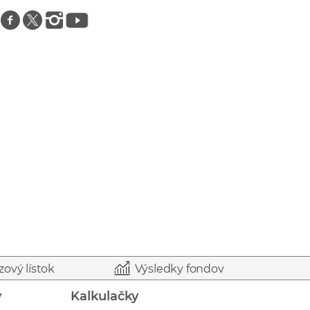
Znajdź nas na facebooku
Znajdź nas na twitterze
Znajdź nas na instagramie
Znajdź nas na youtube
zový lístok
Výsledky fondov
y
Kalkulačky