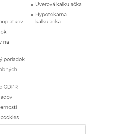
Úverová kalkulačka
y
Hypotekárna
poplatkov
kalkulačka
tok
 na
ý poriadok
sobných
 o GDPR
ladov
vernosti
 cookies
ľské