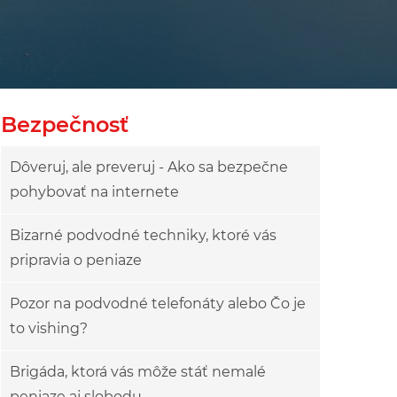
owy
ok drzewa
Bezpečnosť
Dôveruj, ale preveruj - Ako sa bezpečne
pohybovať na internete
Bizarné podvodné techniky, ktoré vás
pripravia o peniaze
Pozor na podvodné telefonáty alebo Čo je
to vishing?
Brigáda, ktorá vás môže stáť nemalé
peniaze aj slobodu