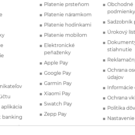
Platenie prsteňom
Obchodné
podmienk
e
Platenie náramkom
Sadzobník 
Platenie hodinkami
Úrokový lís
ky
Platenie mobilom
Dokumenty
ie
Elektronické
stiahnutie
peňaženky
ie
Reklamačn
Apple Pay
Ochrana o
Google Pay
údajov
Garmin Pay
nikateľov
Informácie
Xiaomi Pay
účtu
Ochrana vk
Swatch Pay
 aplikácia
Politika dô
Zepp Pay
t banking
Nastavenie
ne ponuky
Spotrebite