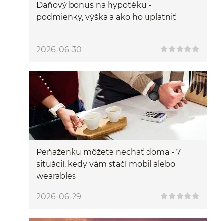
Daňový bonus na hypotéku -
podmienky, výška a ako ho uplatniť
2026-06-30
Peňaženku môžete nechať doma - 7
situácií, kedy vám stačí mobil alebo
wearables
2026-06-29