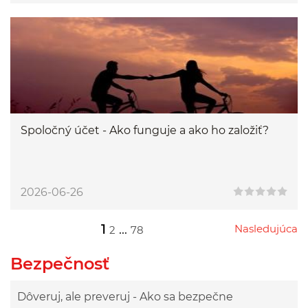
Spoločný účet - Ako funguje a ako ho založiť?
2026-06-26
1
...
Nasledujúca
2
78
Przejdź do następnej strony
Przejdź do strony 2
Przejdź do strony 78
Bezpečnosť
Dôveruj, ale preveruj - Ako sa bezpečne