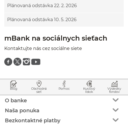
Plánovaná odstávka 22. 2. 2026
Plánovaná odstávka 10. 5. 2026
mBank na sociálnych sieťach
Kontaktujte nás cez sociálne siete
Znajdź nas na facebooku
Znajdź nas na twitterze
Znajdź nas na instagramie
Znajdź nas na youtube
Prejsť na začiatok stránky
Preskočiť na začiatok obsahu
Blog
Obchodná
Pomoc
Kurzový
Výsledky
sieť
lístok
fondov
O banke
Naša ponuka
Bezkontaktné platby