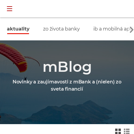
Preskočiť navigáciu a prejsť na obsah
INDIVIDUÁLNI
prihlásenie
ZÁKAZNÍCI
aktuality
zo života banky
ib a mobilná apli
mBlog
Novinky a zaujímavosti z mBank a (nielen) zo
sveta financií
Zmień na widok ka
Zmień na
felkowy
widok drz
ewa