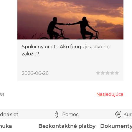
Spoločný účet - Ako funguje a ako ho
založiť?
2026-06-26
Nasledujúca
78
Przejdź do następnej strony
dná sieť
Pomoc
Kur
nuka
Bezkontaktné platby
Dokument