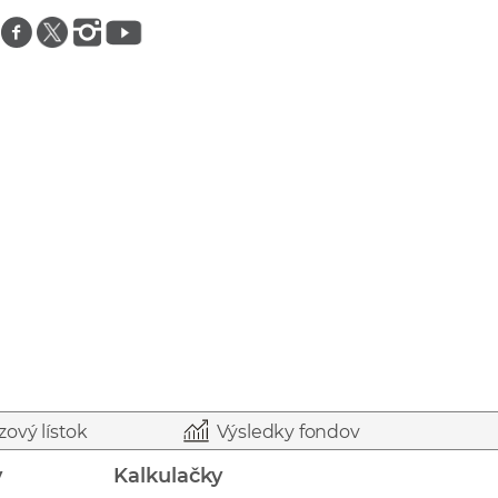
Znajdź nas na facebooku
Znajdź nas na twitterze
Znajdź nas na instagramie
Znajdź nas na youtube
zový lístok
Výsledky fondov
y
Kalkulačky