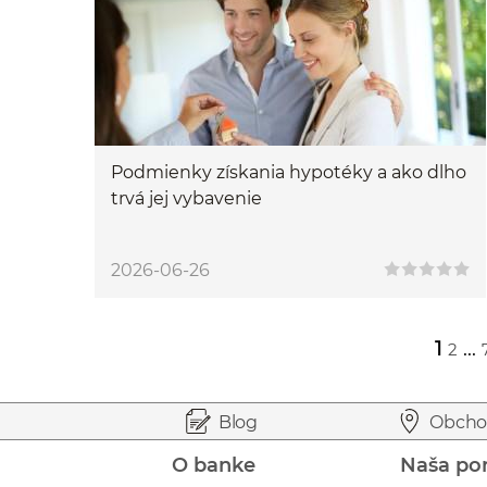
Podmienky získania hypotéky a ako dlho
trvá jej vybavenie
2026-06-26
1
...
2
Przejdź do strony 2
Przejdź do strony 78
Prejsť na začiatok stránky
Preskočiť na začiatok obsahu
Blog
Obcho
O banke
Naša po