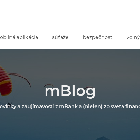
obilná aplikácia
súťaže
bezpečnosť
voľný
mBlog
ovinky a zaujímavosti z mBank a (nielen) zo sveta financ