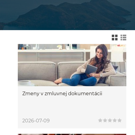
Zmień na widok kafelk
Zmień na wid
Zmeny v zmluvnej dokumentácii
2026-07-09