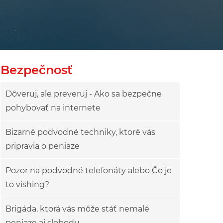
owy
ok drzewa
Bezpečnosť
Dôveruj, ale preveruj - Ako sa bezpečne
pohybovať na internete
Bizarné podvodné techniky, ktoré vás
pripravia o peniaze
Pozor na podvodné telefonáty alebo Čo je
to vishing?
Brigáda, ktorá vás môže stáť nemalé
peniaze aj slobodu