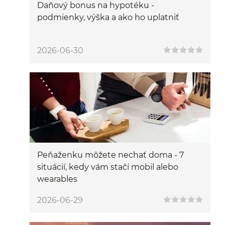
Daňový bonus na hypotéku -
podmienky, výška a ako ho uplatniť
2026-06-30
Peňaženku môžete nechať doma - 7
situácií, kedy vám stačí mobil alebo
wearables
2026-06-29