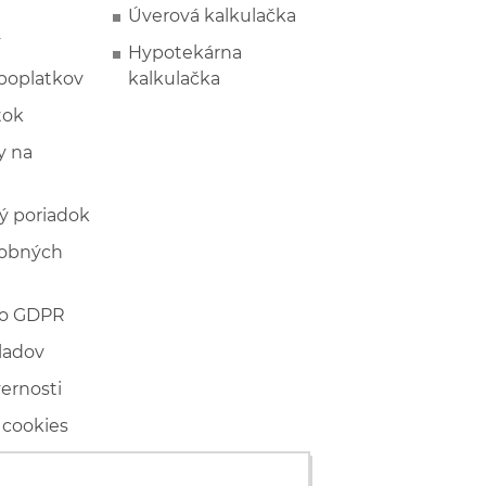
Úverová kalkulačka
y
Hypotekárna
poplatkov
kalkulačka
tok
 na
ý poriadok
sobných
 o GDPR
ladov
vernosti
 cookies
ľské