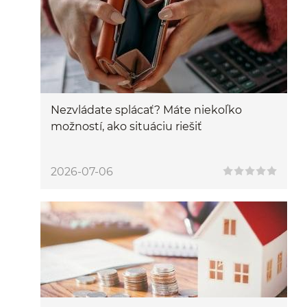
Nezvládate splácať? Máte niekoľko
možností, ako situáciu riešiť
2026-07-06