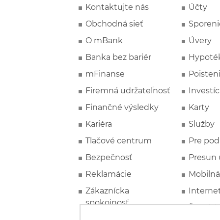
Kontaktujte nás
Účty
Obchodná sieť
Sporeni
O mBank
Úvery
Banka bez bariér
Hypoté
mFinanse
Poisten
Firemná udržateľnosť
Investíc
Finančné výsledky
Karty
Kariéra
Služby
Tlačové centrum
Pre pod
Bezpečnosť
Presun 
Reklamácie
Mobilná
Zákaznícka
Interne
spokojnosť
Špeciál