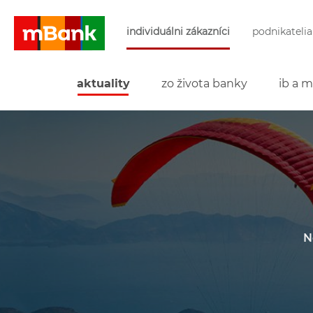
Preskočiť navigáciu a prejsť na obsah
individuálni zákazníci
podnikatelia
mBank
aktuality
zo života banky
ib a m
N