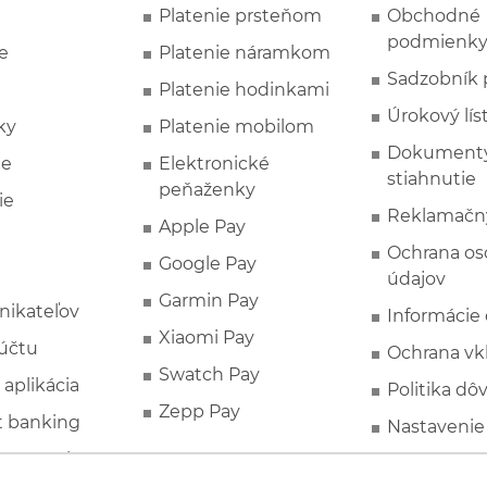
Platenie prsteňom
Obchodné
podmienk
e
Platenie náramkom
Sadzobník 
Platenie hodinkami
Úrokový lís
ky
Platenie mobilom
Dokumenty
ie
Elektronické
stiahnutie
peňaženky
ie
Reklamačn
Apple Pay
Ochrana o
Google Pay
údajov
Garmin Pay
nikateľov
Informácie
Xiaomi Pay
účtu
Ochrana vk
Swatch Pay
 aplikácia
Politika dô
Zepp Pay
t banking
Nastavenie
ne ponuky
Spotrebite