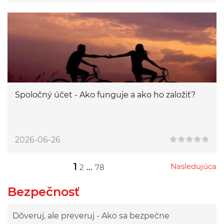
Spoločný účet - Ako funguje a ako ho založiť?
2026-06-26
1
...
Nasledujúca
2
78
Przejdź do następnej strony
Przejdź do strony 2
Przejdź do strony 78
Bezpečnosť
Dôveruj, ale preveruj - Ako sa bezpečne