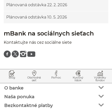
Plánovaná odstávka 22. 2. 2026
Plánovaná odstávka 10. 5. 2026
mBank na sociálnych sieťach
Kontaktujte nás cez sociálne siete
Znajdź nas na facebooku
Znajdź nas na twitterze
Znajdź nas na instagramie
Znajdź nas na youtube
Prejsť na začiatok stránky
Preskočiť na začiatok obsahu
Blog
Obchodná
Pomoc
Kurzový
Výsledky
sieť
lístok
fondov
O banke
Naša ponuka
Bezkontaktné platby