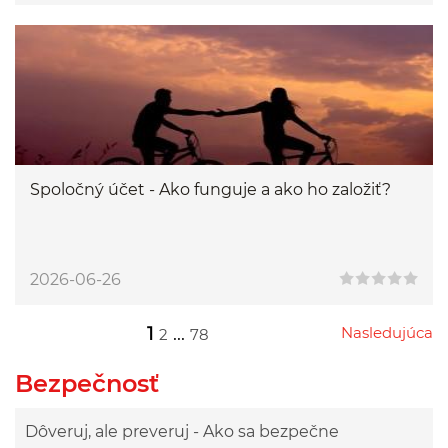
Spoločný účet - Ako funguje a ako ho založiť?
2026-06-26
1
...
Nasledujúca
2
78
Przejdź do następnej strony
Przejdź do strony 2
Przejdź do strony 78
Bezpečnosť
Dôveruj, ale preveruj - Ako sa bezpečne