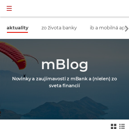
Preskočiť navigáciu a prejsť na obsah
INDIVIDUÁLNI
prihlásenie
ZÁKAZNÍCI
aktuality
zo života banky
ib a mobilná apli
mBlog
Novinky a zaujímavosti z mBank a (nielen) zo
sveta financií
Zmień na widok ka
Zmień na
felkowy
widok drz
ewa