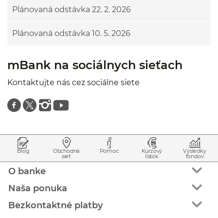
Plánovaná odstávka 22. 2. 2026
Plánovaná odstávka 10. 5. 2026
mBank na sociálnych sieťach
Kontaktujte nás cez sociálne siete
Znajdź nas na facebooku
Znajdź nas na twitterze
Znajdź nas na instagramie
Znajdź nas na youtube
Prejsť na začiatok stránky
Preskočiť na začiatok obsahu
Blog
Obchodná
Pomoc
Kurzový
Výsledky
sieť
lístok
fondov
O banke
Naša ponuka
Bezkontaktné platby