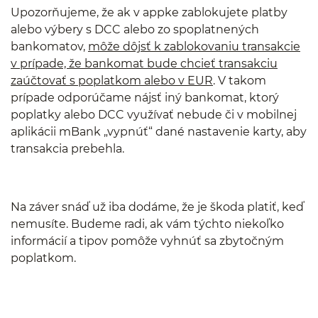
Upozorňujeme, že ak v appke zablokujete platby
alebo výbery s DCC alebo zo spoplatnených
bankomatov,
môže dôjsť k zablokovaniu transakcie
v prípade, že bankomat bude chcieť transakciu
zaúčtovať s poplatkom alebo v EUR
. V takom
prípade odporúčame nájsť iný bankomat, ktorý
poplatky alebo DCC využívať nebude či v mobilnej
aplikácii mBank „vypnúť“ dané nastavenie karty, aby
transakcia prebehla.
Na záver snáď už iba dodáme, že je škoda platiť, keď
nemusíte. Budeme radi, ak vám týchto niekoľko
informácií a tipov pomôže vyhnúť sa zbytočným
poplatkom.