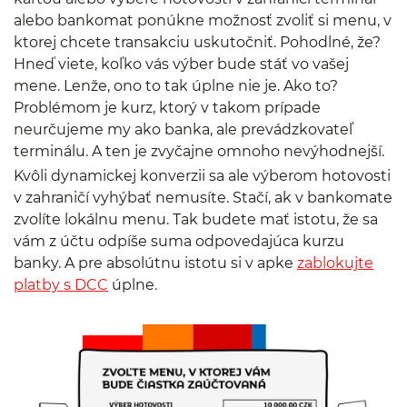
alebo bankomat ponúkne možnosť zvoliť si menu, v
ktorej chcete transakciu uskutočniť. Pohodlné, že?
Hneď viete, koľko vás výber bude stáť vo vašej
mene. Lenže, ono to tak úplne nie je. Ako to?
Problémom je kurz, ktorý v takom prípade
neurčujeme my ako banka, ale prevádzkovateľ
terminálu. A ten je zvyčajne omnoho nevýhodnejší.
Kvôli dynamickej konverzii sa ale výberom hotovosti
v zahraničí vyhýbať nemusíte. Stačí, ak v bankomate
zvolíte lokálnu menu. Tak budete mať istotu, že sa
vám z účtu odpíše suma odpovedajúca kurzu
banky. A pre absolútnu istotu si v apke
zablokujte
platby s DCC
úplne.