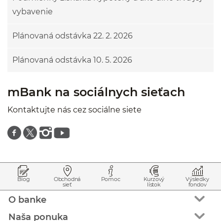
vybavenie
Plánovaná odstávka 22. 2. 2026
Plánovaná odstávka 10. 5. 2026
mBank na sociálnych sieťach
Kontaktujte nás cez sociálne siete
Znajdź nas na facebooku
Znajdź nas na twitterze
Znajdź nas na instagramie
Znajdź nas na youtube
Prejsť na začiatok stránky
Preskočiť na začiatok obsahu
Blog
Obchodná
Pomoc
Kurzový
Výsledky
sieť
lístok
fondov
O banke
Naša ponuka