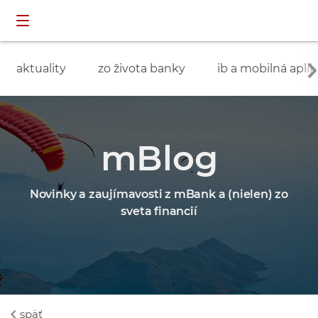
Preskočiť navigáciu a prejsť na obsah
INDIVIDUÁLNI
prihlásenie
ZÁKAZNÍCI
aktuality
zo života banky
ib a mobilná aplik
mBlog
Novinky a zaujímavosti z mBank a (nielen) zo
sveta financií
späť