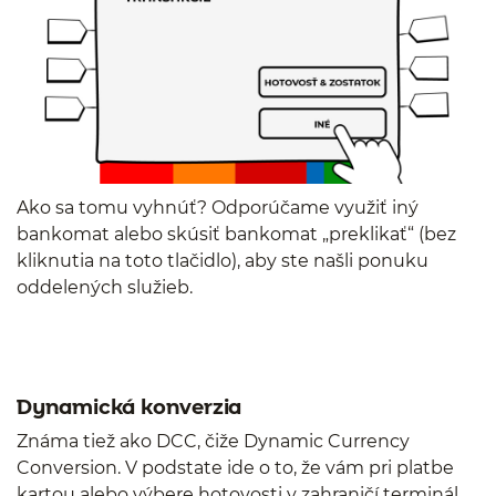
Ako sa tomu vyhnúť? Odporúčame využiť iný
bankomat alebo skúsiť bankomat „preklikať“ (bez
kliknutia na toto tlačidlo), aby ste našli ponuku
oddelených služieb.
Dynamická konverzia
Známa tiež ako DCC, čiže Dynamic Currency
Conversion. V podstate ide o to, že vám pri platbe
kartou alebo výbere hotovosti v zahraničí terminál