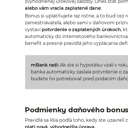
zvýhodnenej úrokovej sadzby. Dnes štát pom
alebo vám vracia zaplatené dane
.
Bonus si uplatňujete raz ročne, a to buď cez
zamestnávateľa, alebo sami v daňovom prizn
vystaví
potvrdenie o zaplatených úrokoch
, k
automaticky do internetového bankovníctva, 
benefit a presné pravidlá jeho vyplácania def
mBank radí:
Ak ste si hypotéku vzali v roku
banka automaticky zaslala potvrdenie o za
budete ho potrebovať pred podaním daňo
Podmienky daňového bonus
Pravidlá sa líšia podľa toho, kedy ste uzavrel
platí nová, výhodnejšia úprava.