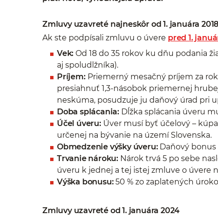
Zmluvy uzavreté najneskôr od 1. januára 201
Ak ste podpísali zmluvu o úvere
pred 1. janu
Vek:
Od 18 do 35 rokov ku dňu podania ži
aj spoludlžníka).
Príjem:
Priemerný mesačný príjem za rok
presiahnuť 1,3-násobok priemernej hrub
neskúma, posudzuje ju daňový úrad pri u
Doba splácania:
Dĺžka splácania úveru mu
Účel úveru:
Úver musí byť účelový – kúpa
určenej na bývanie na území Slovenska.
Obmedzenie výšky úveru:
Daňový bonus s
Trvanie nároku:
Nárok trvá 5 po sebe nas
úveru k jednej a tej istej zmluve o úvere 
Výška bonusu:
50 % zo zaplatených úrok
Zmluvy uzavreté od 1. januára 2024