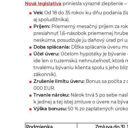
Nová legislatíva
priniesla výrazné zlepšenie –
Vek:
Od 18 do 35 rokov ku dňu podania žia
aj spoludlžníka).
Príjem:
Priemerný mesačný príjem za rok
presiahnuť 1,6-násobok priemernej hrub
neskúma, posudzuje ju daňový úrad pri u
Doba splácania:
Dĺžka splácania úveru mu
Účel úveru:
Účelom hypotéky je bývanie –
ide len o tuzemskú nehnuteľnosť, ktorá mu
trvalému bývaniu klienta spolu s jeho bl
zákonník).
Zrušenie limitu úveru:
Bonus sa počíta z 
000 EUR.
Trvanie nároku:
Nárok trvá 5 po sebe nas
k jednej a tej istej zmluve o úvere na býva
Výška bonusu:
50 % zo zaplatených úrok
Podmienka
Zmluva do 31. 