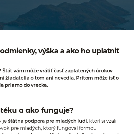
dmienky, výška a ako ho uplatniť
? Štát vám môže vrátiť časť zaplatených úrokov
 žiadatelia o tom ani nevedia. Pritom môže ísť o
tia priamo do vrecka.
téku a ako funguje?
 je
štátna podpora pre mladých ľudí
, ktorí si vzali
pevok pre mladých, ktorý fungoval formou