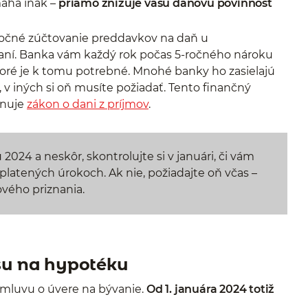
áha inak –
priamo znižuje vašu daňovú povinnosť
 ročné zúčtovanie preddavkov na daň u
aní. Banka vám každý rok počas 5-ročného nároku
toré je k tomu potrebné. Mnohé banky ho zasielajú
v iných si oň musíte požiadať. Tento finančný
inuje
zákon o dani z príjmov
.
 2024 a neskôr, skontrolujte si v januári, či vám
platených úrokoch. Ak nie, požiadajte oň včas –
vého priznania.
u na hypotéku
i zmluvu o úvere na bývanie.
Od 1. januára 2024 totiž