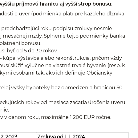
vyššiu príjmovú hranicu aj vyšší strop bonusu
:
dosti o úver (podmienka platí pre každého dlžníka
 predchádzajúci roku podpisu zmluvy nesmie
ej mesačnej mzdy. Splnenie tejto podmienky banka
platnení bonusu.
sí byť od 5 do 30 rokov.
 kúpa, výstavba alebo rekonštrukcia, pričom vždy
sí slúžiť výlučne na vlastné trvalé bývanie (resp. k
ízkymi osobami tak, ako ich definuje Občiansky
celej výšky hypotéky bez obmedzenia hranicou 50
ledujúcich rokov od mesiaca začatia úročenia úveru
nie.
ov v danom roku, maximálne 1 200 EUR ročne.
12. 2023
Zmluva od 1. 1. 2024