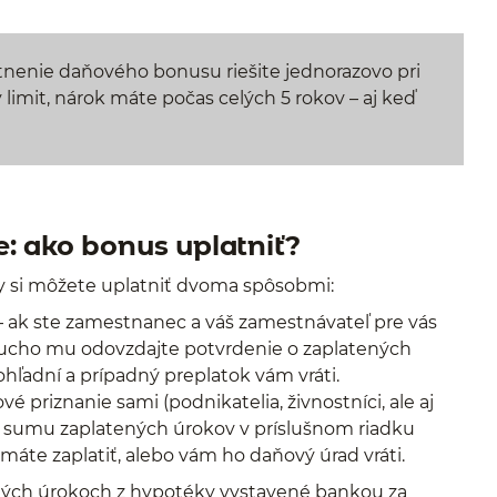
nenie daňového bonusu riešite jednorazovo pri
limit, nárok máte počas celých 5 rokov – aj keď
: ako bonus uplatniť?
y si môžete uplatniť dvoma spôsobmi:
 ak ste zamestnanec a váš zamestnávateľ pre vás
ucho mu odovzdajte potvrdenie o zaplatených
ľadní a prípadný preplatok vám vráti.
é priznanie sami (podnikatelia, živnostníci, ale aj
te sumu zaplatených úrokov v príslušnom riadku
 máte zaplatiť, alebo vám ho daňový úrad vráti.
ných úrokoch z hypotéky vystavené bankou za