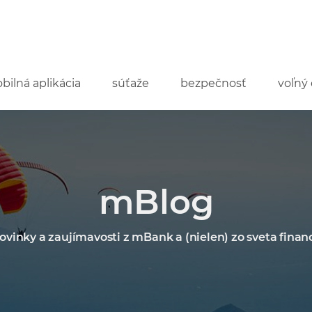
bilná aplikácia
súťaže
bezpečnosť
voľný 
mBlog
ovinky a zaujímavosti z mBank a (nielen) zo sveta financ