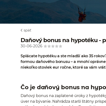
späť
Daňový bonus na hypotéku - po
30-06-2026
Splácate hypotéku a ste mladší ako 35 rokov
formou daňového bonusu – a mnohí oprávnení
niekoľko stoviek eur ročne, ktoré sa vám vrá
Čo je daňový bonus na hypo
Daňový bonus na zaplatené úroky z hypotéky
úver na bývanie. Nahrádza starší štátny prís