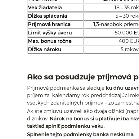
Vek žiadateľa
18
35 ro
–
Dĺžka splácania
5
30 rok
–
Príjmová hranica
1,3-násobok prie
Limit výšky úveru
50 000 E
Max. bonus ročne
400 EU
Dĺžka nároku
5 rokov
Ako sa posudzuje príjmová 
Príjmová podmienka sa sleduje
ku dňu uzavr
príjem za kalendárny rok predchádzajúci rok
všetkých zdaniteľných príjmov – zo zamestna
Ak ste zmluvu uzavreli ako dvaja dlžníci (nap
dlžníkov.
Nárok na bonus si uplatňuje iba hla
taktiež splniť podmienku veku
.
Splnenie tejto podmienky banka neskúma.