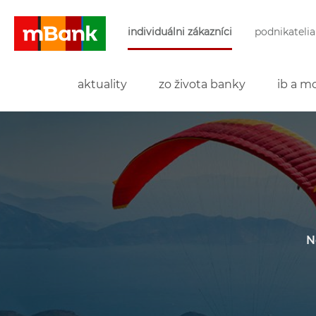
Preskočiť navigáciu a prejsť na obsah
individuálni zákazníci
podnikatelia
mBank
aktuality
zo života banky
ib a mo
N