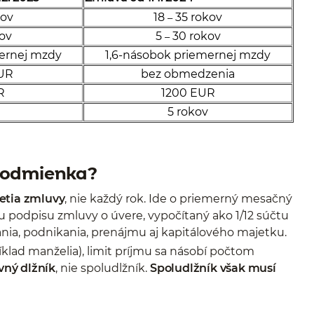
kov
18
35 rokov
–
ov
5
30 rokov
–
mernej mzdy
1,6-násobok priemernej mzdy
UR
bez obmedzenia
R
1200 EUR
5 rokov
podmienka?
etia zmluvy
, nie každý rok. Ide o priemerný mesačný
u podpisu zmluvy o úvere, vypočítaný ako 1/12 súčtu
nia, podnikania, prenájmu aj kapitálového majetku.
ríklad manželia), limit príjmu sa násobí počtom
vný dlžník
, nie spoludlžník.
Spoludlžník však musí