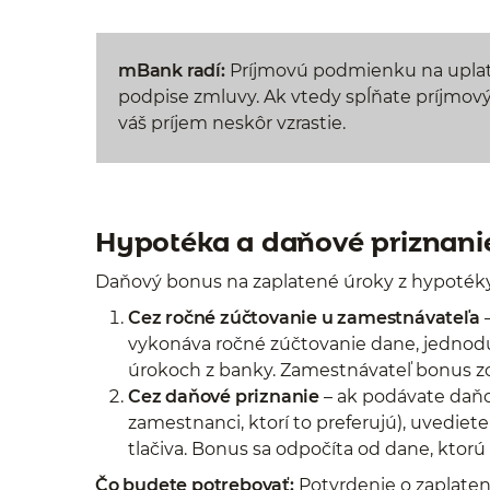
mBank radí:
Príjmovú podmienku na uplat
podpise zmluvy. Ak vtedy spĺňate príjmový 
váš príjem neskôr vzrastie.
Hypotéka a daňové priznanie
Daňový bonus na zaplatené úroky z hypoték
Cez ročné zúčtovanie u zamestnávateľa
–
vykonáva ročné zúčtovanie dane, jednod
úrokoch z banky. Zamestnávateľ bonus zoh
Cez daňové priznanie
– ak podávate daňov
zamestnanci, ktorí to preferujú), uvedie
tlačiva. Bonus sa odpočíta od dane, ktorú
Čo budete potrebovať:
Potvrdenie o zaplate