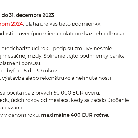
8 do 31. decembra 2023
árom 2024
, platia pre vás tieto podmienky:
adosti o úver (podmienka platí pre každého dlžníka
 predchádzajúci roku podpisu zmluvy nesmie
ej mesačnej mzdy. Splnenie tejto podmienky banka
platnení bonusu.
sí byť od 5 do 30 rokov.
, výstavba alebo rekonštrukcia nehnuteľnosti
a počíta iba z prvých 50 000 EUR úveru.
ledujúcich rokov od mesiaca, kedy sa začalo úročenie
na bývanie
ov v danom roku,
maximálne 400 EUR ročne
.