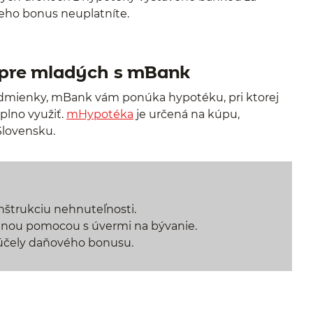
 neho bonus neuplatníte.
pre mladých s mBank
odmienky, mBank vám ponúka hypotéku, pri ktorej
plno využiť.
mHypotéka
je určená na kúpu,
Slovensku.
nštrukciu nehnuteľnosti.
nou pomocou s úvermi na bývanie.
 účely daňového bonusu.