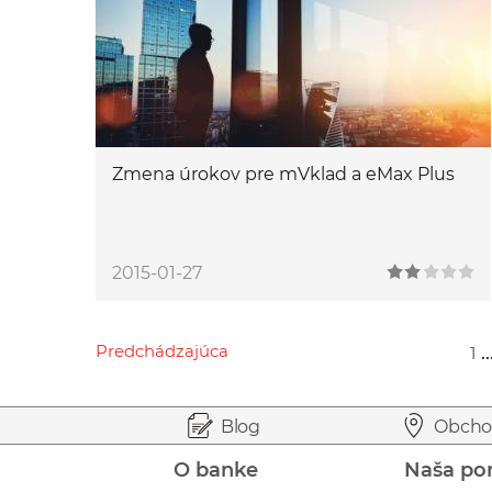
Zmena úrokov pre mVklad a eMax Plus
2015-01-27
Predchádzajúca
..
1
Przejdź do poprzedniej strony
Przejdź do strony 1
Przejdź do strony 41
Przejdź do strony 43
Przejdź do strony 91
Prejsť na začiatok stránky
Preskočiť na začiatok obsahu
Blog
Obcho
O banke
Naša po