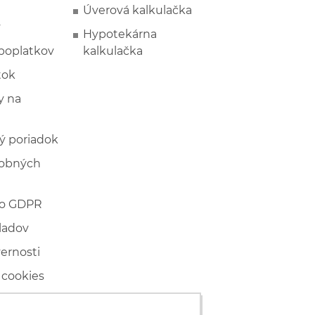
Úverová kalkulačka
y
Hypotekárna
poplatkov
kalkulačka
tok
 na
ý poriadok
sobných
 o GDPR
ladov
vernosti
 cookies
ľské