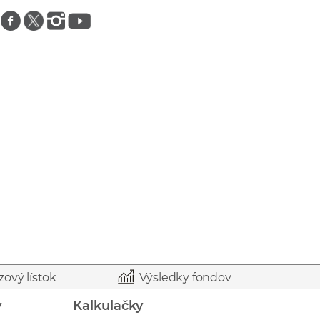
Znajdź nas na facebooku
Znajdź nas na twitterze
Znajdź nas na instagramie
Znajdź nas na youtube
zový lístok
Výsledky fondov
y
Kalkulačky