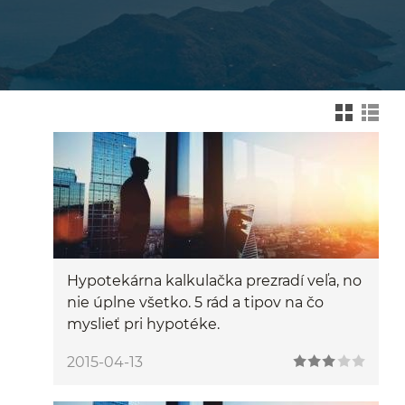
Zmień na widok kafelk
Zmień na wid
Hypotekárna kalkulačka prezradí veľa, no
nie úplne všetko. 5 rád a tipov na čo
myslieť pri hypotéke.
2015-04-13