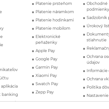
Platenie prsteňom
Obchodné
podmienk
e
Platenie náramkom
Sadzobník 
Platenie hodinkami
Úrokový lís
ky
Platenie mobilom
Dokumenty
ie
Elektronické
stiahnutie
peňaženky
ie
Reklamačn
Apple Pay
Ochrana o
Google Pay
údajov
Garmin Pay
nikateľov
Informácie
Xiaomi Pay
účtu
Ochrana vk
Swatch Pay
 aplikácia
Politika dô
Zepp Pay
t banking
Nastavenie
ne ponuky
Spotrebite