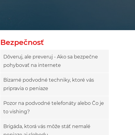
owy
ok drzewa
Bezpečnosť
Dôveruj, ale preveruj - Ako sa bezpečne
pohybovať na internete
Bizarné podvodné techniky, ktoré vás
pripravia o peniaze
Pozor na podvodné telefonáty alebo Čo je
to vishing?
Brigáda, ktorá vás môže stáť nemalé
peniaze aj slobodu