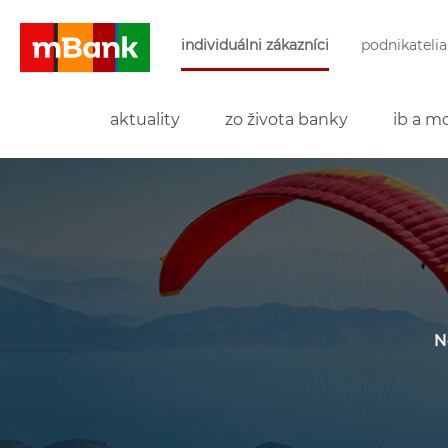
Preskočiť navigáciu a prejsť na obsah
individuálni zákazníci
podnikatelia
mBank
aktuality
zo života banky
ib a mo
N