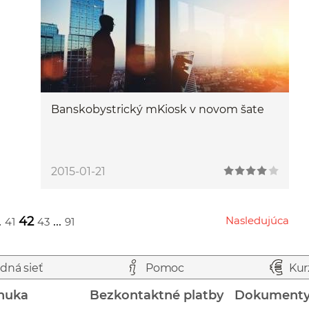
Banskobystrický mKiosk v novom šate
2015-01-21
.
42
...
Nasledujúca
41
43
91
Przejdź do następnej strony
dná sieť
Pomoc
Kur
nuka
Bezkontaktné platby
Dokument