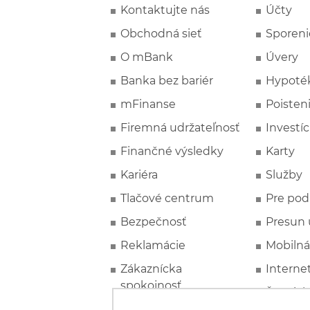
Kontaktujte nás
Účty
Obchodná sieť
Sporeni
O mBank
Úvery
Banka bez bariér
Hypoté
mFinanse
Poisten
Firemná udržateľnosť
Investíc
Finančné výsledky
Karty
Kariéra
Služby
Tlačové centrum
Pre pod
Bezpečnosť
Presun 
Reklamácie
Mobilná
Zákaznícka
Interne
spokojnosť
Špeciál