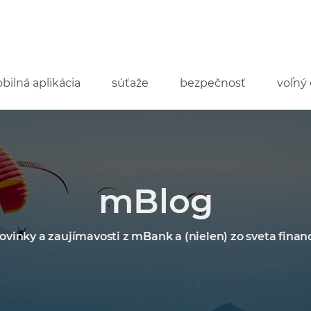
bilná aplikácia
súťaže
bezpečnosť
voľný 
mBlog
ovinky a zaujímavosti z mBank a (nielen) zo sveta financ