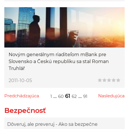
Novým generálnym riaditeľom mBank pre
Slovensko a Českú republiku sa stal Roman
Truhlář
2011-10-05
Predchádzajúca
...
61
...
Nasledujúca
1
60
62
91
Przejdź do poprzedniej strony
Przejdź do następnej strony
Przejdź do strony 1
Przejdź do strony 60
Przejdź do strony 62
Przejdź do strony 91
Bezpečnosť
Dôveruj, ale preveruj - Ako sa bezpečne