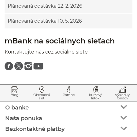
Plánovaná odstávka 22. 2. 2026
Plánovaná odstávka 10. 5. 2026
mBank na sociálnych sieťach
Kontaktujte nás cez sociálne siete
Znajdź nas na facebooku
Znajdź nas na twitterze
Znajdź nas na instagramie
Znajdź nas na youtube
Prejsť na začiatok stránky
Preskočiť na začiatok obsahu
Blog
Obchodná
Pomoc
Kurzový
Výsledky
sieť
lístok
fondov
O banke
Naša ponuka
Bezkontaktné platby