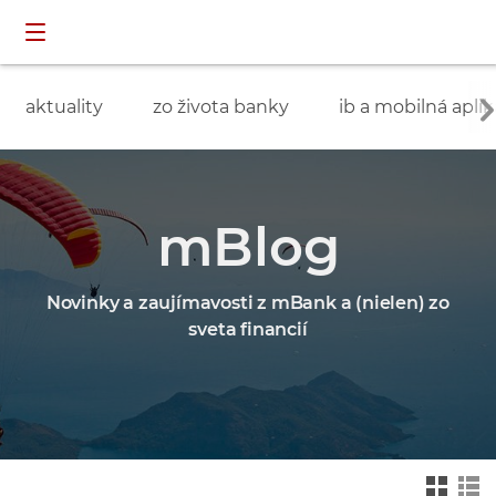
Preskočiť navigáciu a prejsť na obsah
INDIVIDUÁLNI
prihlásenie
ZÁKAZNÍCI
aktuality
zo života banky
ib a mobilná aplik
mBlog
Novinky a zaujímavosti z mBank a (nielen) zo
sveta financií
Zmień na widok ka
Zmień na
felkowy
widok drz
ewa