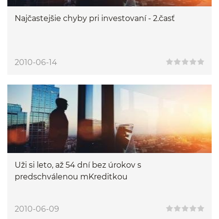
Najčastejšie chyby pri investovaní - 2.časť
2010-06-14
Uži si leto, až 54 dní bez úrokov s
predschválenou mKreditkou
2010-06-09