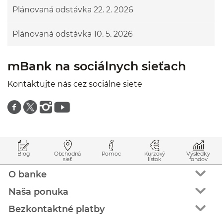
Plánovaná odstávka 22. 2. 2026
Plánovaná odstávka 10. 5. 2026
mBank na sociálnych sieťach
Kontaktujte nás cez sociálne siete
Znajdź nas na facebooku
Znajdź nas na twitterze
Znajdź nas na instagramie
Znajdź nas na youtube
Prejsť na začiatok stránky
Preskočiť na začiatok obsahu
Blog
Obchodná
Pomoc
Kurzový
Výsledky
sieť
lístok
fondov
O banke
Naša ponuka
Bezkontaktné platby