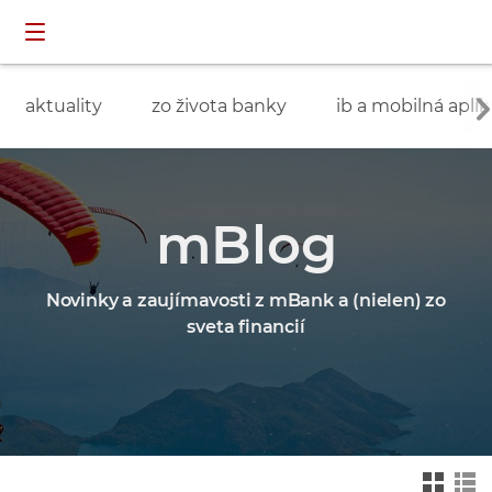
Preskočiť navigáciu a prejsť na obsah
INDIVIDUÁLNI
prihlásenie
ZÁKAZNÍCI
aktuality
zo života banky
ib a mobilná aplik
mBlog
Novinky a zaujímavosti z mBank a (nielen) zo
sveta financií
Zmień na widok ka
Zmień na
felkowy
widok drz
ewa