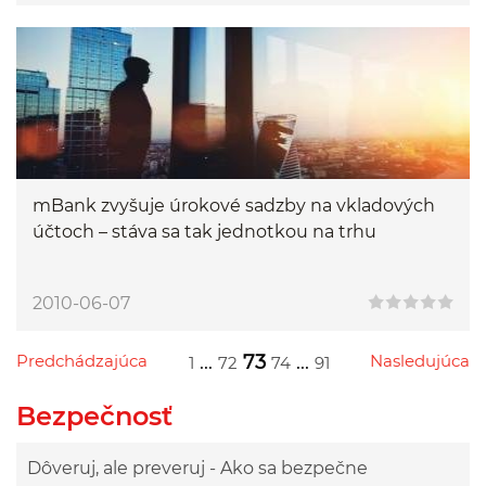
mBank zvyšuje úrokové sadzby na vkladových
účtoch – stáva sa tak jednotkou na trhu
2010-06-07
Predchádzajúca
...
73
...
Nasledujúca
1
72
74
91
Przejdź do poprzedniej strony
Przejdź do następnej strony
Przejdź do strony 1
Przejdź do strony 72
Przejdź do strony 74
Przejdź do strony 91
Bezpečnosť
Dôveruj, ale preveruj - Ako sa bezpečne