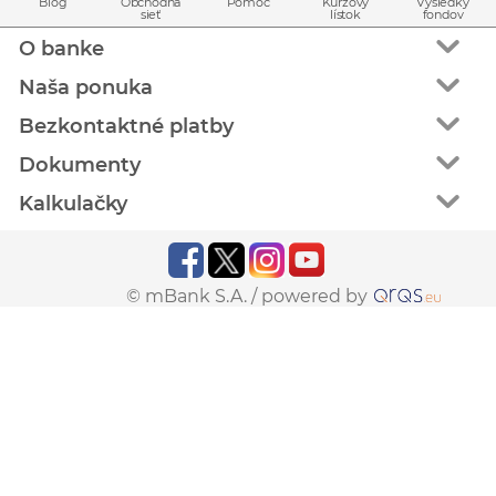
Blog
Obchodná
Pomoc
Kurzový
Výsledky
sieť
lístok
fondov
O banke
Naša ponuka
Bezkontaktné platby
Dokumenty
Kalkulačky
© mBank S.A. /
powered by