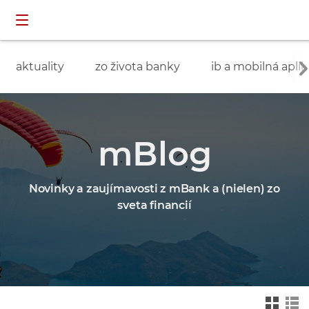
Preskočiť navigáciu a prejsť na obsah
INDIVIDUÁLNI
prihlásenie
ZÁKAZNÍCI
aktuality
zo života banky
ib a mobilná aplik
mBlog
Novinky a zaujímavosti z mBank a (nielen) zo
sveta financií
Zmień na widok ka
Zmień na
felkowy
widok drz
ewa