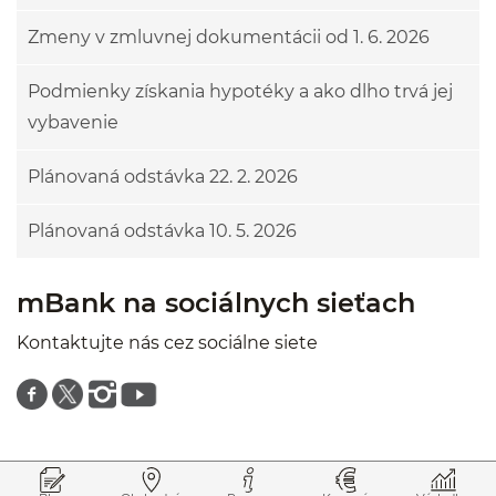
Zmeny v zmluvnej dokumentácii od 1. 6. 2026
Podmienky získania hypotéky a ako dlho trvá jej
vybavenie
Plánovaná odstávka 22. 2. 2026
Plánovaná odstávka 10. 5. 2026
mBank na sociálnych sieťach
Kontaktujte nás cez sociálne siete
Znajdź nas na facebooku
Znajdź nas na twitterze
Znajdź nas na instagramie
Znajdź nas na youtube
Prejsť na začiatok stránky
Preskočiť na začiatok obsahu