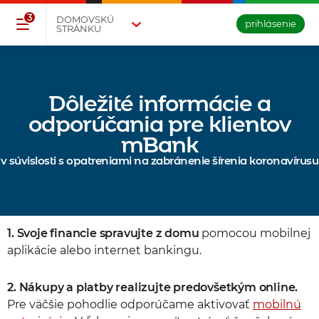
Přejděte na tlačítko pro přihlášení
Přeskočit navigaci a přejít na obsah
3
DOMOVSKÚ
prihlásenie
STRÁNKU
Dôležité informácie a
odporúčania pre klientov
mBank
v súvislosti s opatreniami na zabránenie šírenia koronavírusu
1.
Svoje financie spravujte z domu
pomocou mobilnej
aplikácie alebo internet bankingu.
2.
Nákupy a platby realizujte predovšetkým online.
Pre väčšie pohodlie odporúčame aktivovať
mobilnú