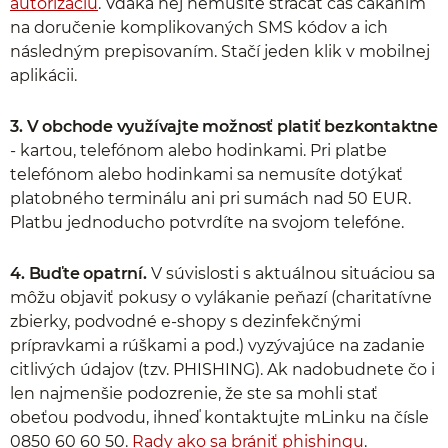
autorizáciu
. Vďaka nej nemusíte strácať čas čakaním
na doručenie komplikovaných SMS kódov a ich
následným prepisovaním. Stačí jeden klik v mobilnej
aplikácii.
3.
V obchode využívajte možnosť
platiť bezkontaktne
- kartou, telefónom alebo hodinkami. Pri platbe
telefónom alebo hodinkami sa nemusíte dotýkať
platobného terminálu ani pri sumách nad 50 EUR.
Platbu jednoducho potvrdíte na svojom telefóne.
4.
Buďte opatrní.
V súvislosti s aktuálnou situáciou sa
môžu objaviť pokusy o vylákanie peňazí (charitatívne
zbierky, podvodné e-shopy s dezinfekčnými
prípravkami a rúškami a pod.) vyzývajúce na zadanie
citlivých údajov (tzv. PHISHING). Ak nadobudnete čo i
len najmenšie podozrenie, že ste sa mohli stať
obeťou podvodu, ihneď kontaktujte mLinku na čísle
0850 60 60 50.
Rady ako sa brániť phishingu
.