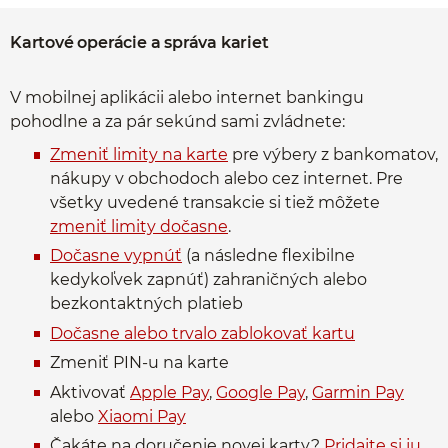
Kartové operácie a správa kariet
V mobilnej aplikácii alebo internet bankingu
pohodlne a za pár sekúnd sami zvládnete:
Zmeniť limity na karte
pre výbery z bankomatov,
nákupy v obchodoch alebo cez internet. Pre
všetky uvedené transakcie si tiež môžete
zmeniť limity dočasne
.
Dočasne vypnúť
(a následne flexibilne
kedykoľvek zapnúť) zahraničných alebo
bezkontaktných platieb
Dočasne alebo trvalo zablokovať kartu
Zmeniť PIN-u na karte
Aktivovať
Apple Pay
,
Google Pay
,
Garmin Pay
alebo
Xiaomi Pay
Čakáte na doručenie novej karty?
Pridajte si ju