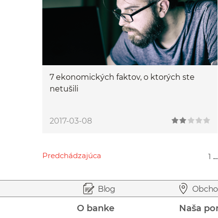
7 ekonomických faktov, o ktorých ste
netušili
2017-03-08
Predchádzajúca
..
1
Przejdź do poprzedniej strony
Przejdź do strony 1
Przejdź do strony 20
Przejdź do strony 22
Przejdź do strony 91
Prejsť na začiatok stránky
Preskočiť na začiatok obsahu
Blog
Obcho
O banke
Naša po