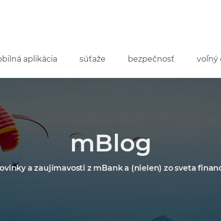
bilná aplikácia
súťaže
bezpečnosť
voľný 
mBlog
ovinky a zaujímavosti z mBank a (nielen) zo sveta financ