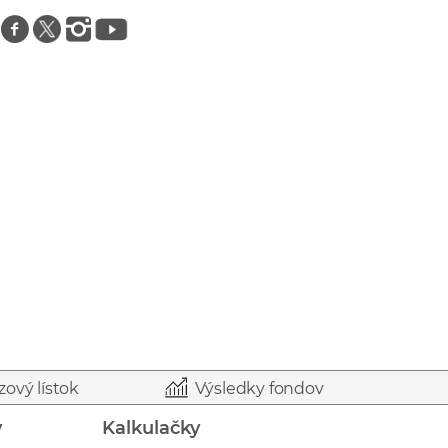
Znajdź nas na facebooku
Znajdź nas na twitterze
Znajdź nas na instagramie
Znajdź nas na youtube
zový lístok
Výsledky fondov
y
Kalkulačky