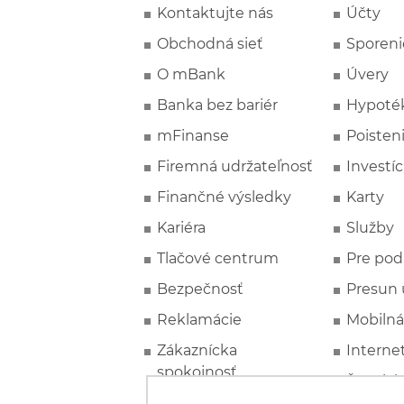
Kontaktujte nás
Účty
Obchodná sieť
Sporeni
O mBank
Úvery
Banka bez bariér
Hypoté
mFinanse
Poisten
Firemná udržateľnosť
Investíc
Finančné výsledky
Karty
Kariéra
Služby
Tlačové centrum
Pre pod
Bezpečnosť
Presun 
Reklamácie
Mobilná
Zákaznícka
Interne
spokojnosť
Špeciál