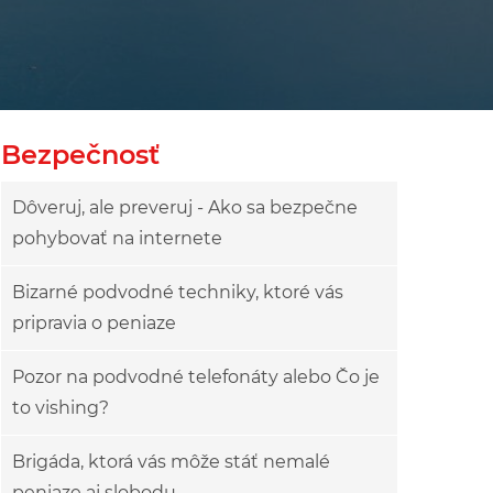
owy
ok drzewa
Bezpečnosť
Dôveruj, ale preveruj - Ako sa bezpečne
pohybovať na internete
Bizarné podvodné techniky, ktoré vás
pripravia o peniaze
Pozor na podvodné telefonáty alebo Čo je
to vishing?
Brigáda, ktorá vás môže stáť nemalé
peniaze aj slobodu