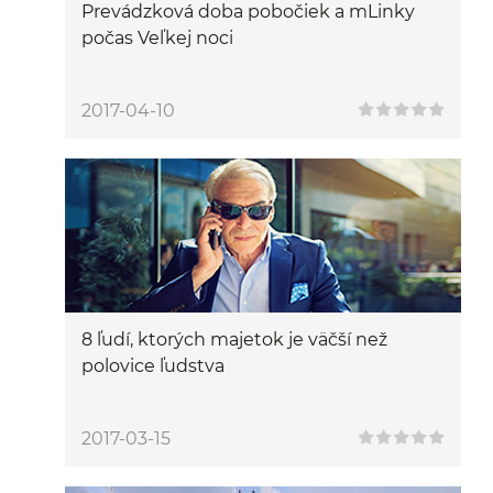
Prevádzková doba pobočiek a mLinky
počas Veľkej noci
2017-04-10
8 ľudí, ktorých majetok je väčší než
polovice ľudstva
2017-03-15