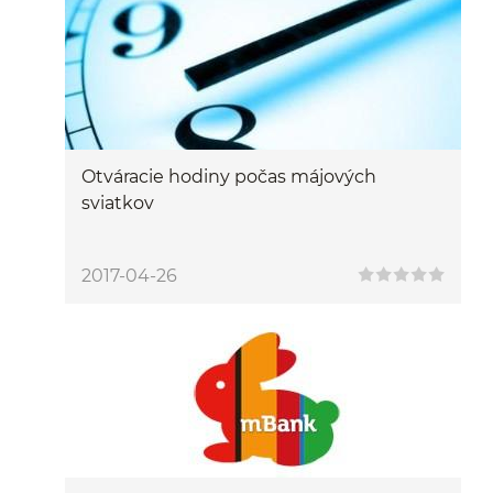
Otváracie hodiny počas májových
sviatkov
2017-04-26