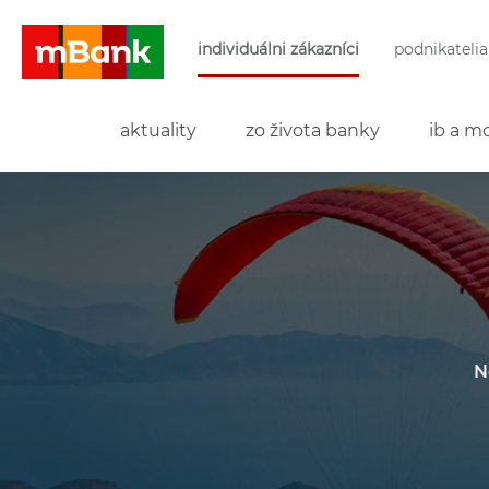
Preskočiť navigáciu a prejsť na obsah
individuálni zákazníci
podnikatelia
mBank
aktuality
zo života banky
ib a mo
N