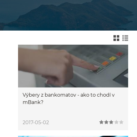
Zmień na widok kafelk
Zmień na wid
Výbery z bankomatov - ako to chodí v
mBank?
2017-05-02