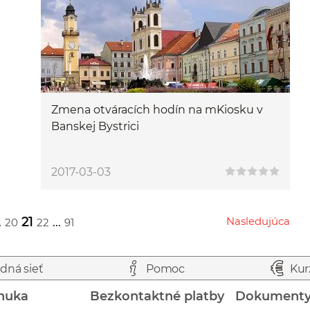
Zmena otváracích hodín na mKiosku v
Banskej Bystrici
2017-03-03
.
21
...
Nasledujúca
20
22
91
Przejdź do następnej strony
dná sieť
Pomoc
Kur
nuka
Bezkontaktné platby
Dokument