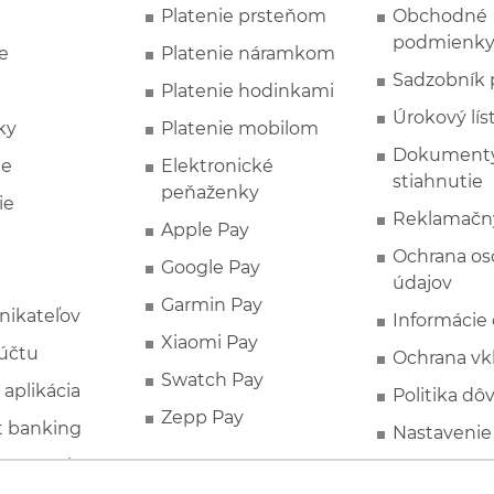
Platenie prsteňom
Obchodné
podmienk
e
Platenie náramkom
Sadzobník 
Platenie hodinkami
Úrokový lís
ky
Platenie mobilom
Dokumenty
ie
Elektronické
stiahnutie
peňaženky
ie
Reklamačn
Apple Pay
Ochrana o
Google Pay
údajov
Garmin Pay
nikateľov
Informácie
Xiaomi Pay
účtu
Ochrana vk
Swatch Pay
 aplikácia
Politika dô
Zepp Pay
t banking
Nastavenie
ne ponuky
Spotrebite