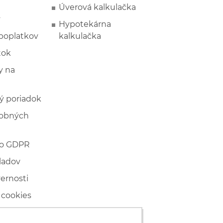
Úverová kalkulačka
y
Hypotekárna
poplatkov
kalkulačka
tok
 na
ý poriadok
sobných
 o GDPR
ladov
vernosti
 cookies
ľské