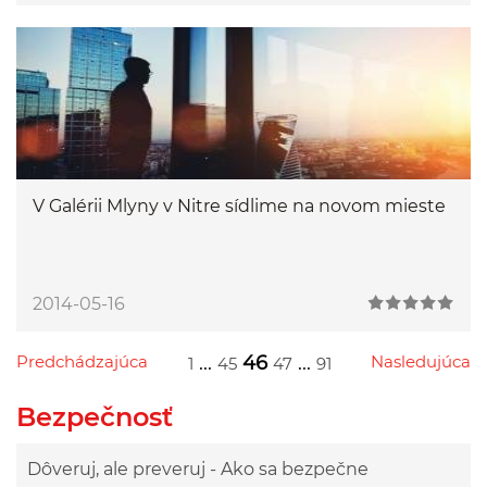
V Galérii Mlyny v Nitre sídlime na novom mieste
2014-05-16
Predchádzajúca
...
46
...
Nasledujúca
1
45
47
91
Przejdź do poprzedniej strony
Przejdź do następnej strony
Przejdź do strony 1
Przejdź do strony 45
Przejdź do strony 47
Przejdź do strony 91
Bezpečnosť
Dôveruj, ale preveruj - Ako sa bezpečne