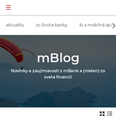
Preskočiť navigáciu a prejsť na obsah
INDIVIDUÁLNI
prihlásenie
ZÁKAZNÍCI
aktuality
zo života banky
ib a mobilná aplik
mBlog
Novinky a zaujímavosti z mBank a (nielen) zo
sveta financií
Zmień na widok ka
Zmień na
felkowy
widok drz
ewa