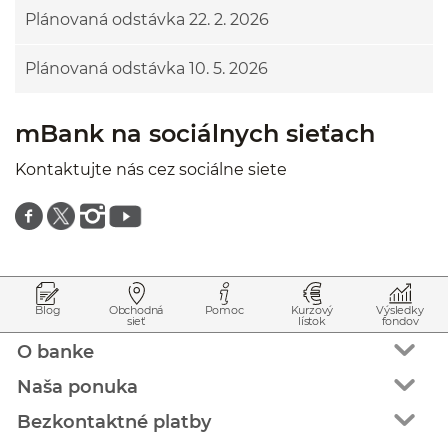
Plánovaná odstávka 22. 2. 2026
Plánovaná odstávka 10. 5. 2026
mBank na sociálnych sieťach
Kontaktujte nás cez sociálne siete
Znajdź nas na facebooku
Znajdź nas na twitterze
Znajdź nas na instagramie
Znajdź nas na youtube
Prejsť na začiatok stránky
Preskočiť na začiatok obsahu
Blog
Obchodná
Pomoc
Kurzový
Výsledky
sieť
lístok
fondov
O banke
Naša ponuka
Bezkontaktné platby