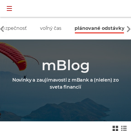
Preskočiť navigáciu a prejsť na obsah
INDIVIDUÁLNI
prihlásenie
ZÁKAZNÍCI
bezpečnosť
voľný čas
plánované odstávky
mBlog
Novinky a zaujímavosti z mBank a (nielen) zo
sveta financií
Zmień na widok ka
Zmień na
felkowy
widok drz
ewa