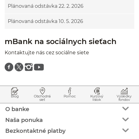
Plánovaná odstávka 22. 2. 2026
Plánovaná odstávka 10. 5. 2026
mBank na sociálnych sieťach
Kontaktujte nás cez sociálne siete
Znajdź nas na facebooku
Znajdź nas na twitterze
Znajdź nas na instagramie
Znajdź nas na youtube
Prejsť na začiatok stránky
Preskočiť na začiatok obsahu
Blog
Obchodná
Pomoc
Kurzový
Výsledky
sieť
lístok
fondov
O banke
Naša ponuka
Bezkontaktné platby