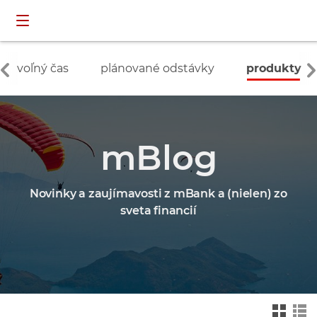
Preskočiť navigáciu a prejsť na obsah
INDIVIDUÁLNI
prihlásenie
ZÁKAZNÍCI
voľný čas
plánované odstávky
produkty
mBlog
Novinky a zaujímavosti z mBank a (nielen) zo
sveta financií
Zmień na widok ka
Zmień na
felkowy
widok drz
ewa