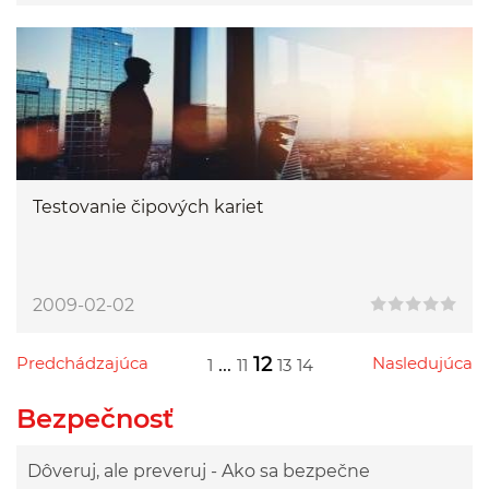
Testovanie čipových kariet
2009-02-02
Predchádzajúca
...
12
Nasledujúca
1
11
13
14
Przejdź do poprzedniej strony
Przejdź do następnej strony
Przejdź do strony 1
Przejdź do strony 11
Przejdź do strony 13
Przejdź do strony 14
Bezpečnosť
Dôveruj, ale preveruj - Ako sa bezpečne