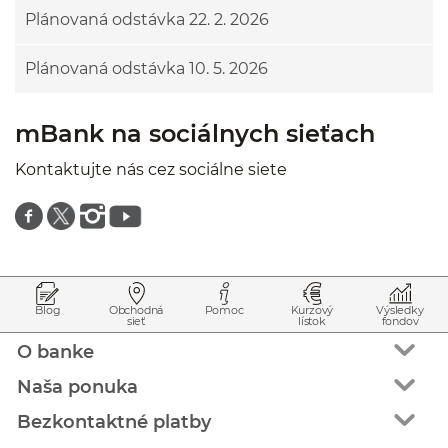
Plánovaná odstávka 22. 2. 2026
Plánovaná odstávka 10. 5. 2026
mBank na sociálnych sieťach
Kontaktujte nás cez sociálne siete
Znajdź nas na facebooku
Znajdź nas na twitterze
Znajdź nas na instagramie
Znajdź nas na youtube
Prejsť na začiatok stránky
Preskočiť na začiatok obsahu
Blog
Obchodná
Pomoc
Kurzový
Výsledky
sieť
lístok
fondov
O banke
Naša ponuka
Bezkontaktné platby