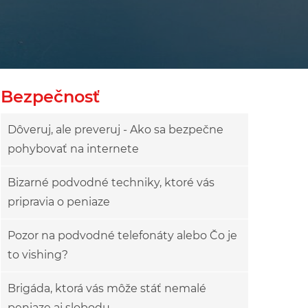
owy
ok drzewa
Bezpečnosť
Dôveruj, ale preveruj - Ako sa bezpečne
pohybovať na internete
Bizarné podvodné techniky, ktoré vás
pripravia o peniaze
Pozor na podvodné telefonáty alebo Čo je
to vishing?
Brigáda, ktorá vás môže stáť nemalé
peniaze aj slobodu