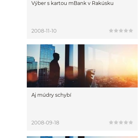
Výber s kartou mBank v Rakúsku
2008-11-10
Aj múdry schybí
2008-09-18