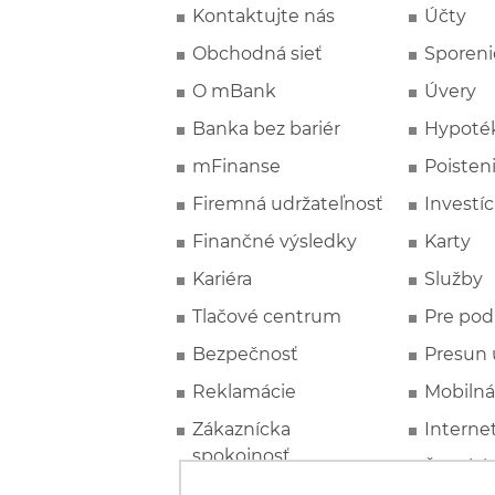
Kontaktujte nás
Účty
Obchodná sieť
Sporeni
O mBank
Úvery
Banka bez bariér
Hypoté
mFinanse
Poisten
Firemná udržateľnosť
Investíc
Finančné výsledky
Karty
Kariéra
Služby
Tlačové centrum
Pre pod
Bezpečnosť
Presun 
Reklamácie
Mobilná
Zákaznícka
Interne
spokojnosť
Špeciál