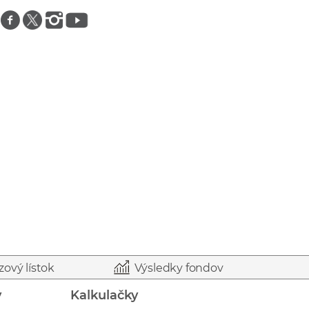
Znajdź nas na facebooku
Znajdź nas na twitterze
Znajdź nas na instagramie
Znajdź nas na youtube
zový lístok
Výsledky fondov
y
Kalkulačky