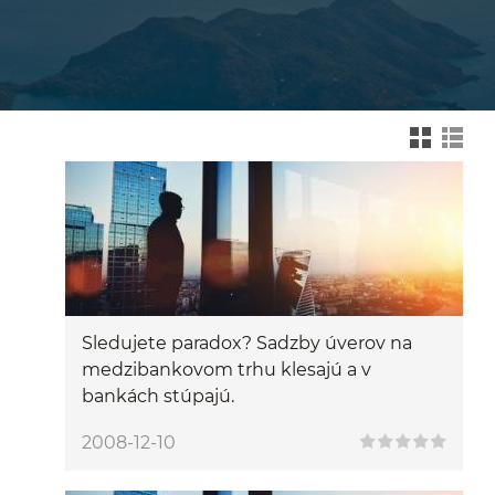
Zmień na widok kafelk
Zmień na wid
Sledujete paradox? Sadzby úverov na
medzibankovom trhu klesajú a v
bankách stúpajú.
2008-12-10