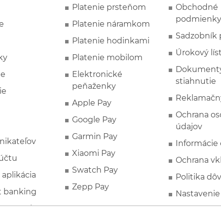
Platenie prsteňom
Obchodné
podmienk
e
Platenie náramkom
Sadzobník 
Platenie hodinkami
Úrokový lís
ky
Platenie mobilom
Dokumenty
ie
Elektronické
stiahnutie
peňaženky
ie
Reklamačn
Apple Pay
Ochrana o
Google Pay
údajov
Garmin Pay
nikateľov
Informácie
Xiaomi Pay
účtu
Ochrana vk
Swatch Pay
 aplikácia
Politika dô
Zepp Pay
t banking
Nastavenie
ne ponuky
Spotrebite