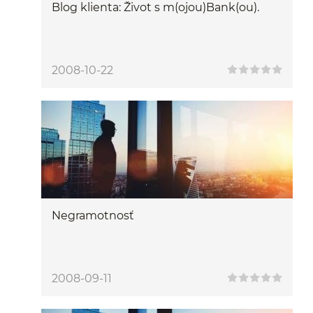
Blog klienta: Život s m(ojou)Bank(ou).
2008-10-22
Negramotnosť
2008-09-11