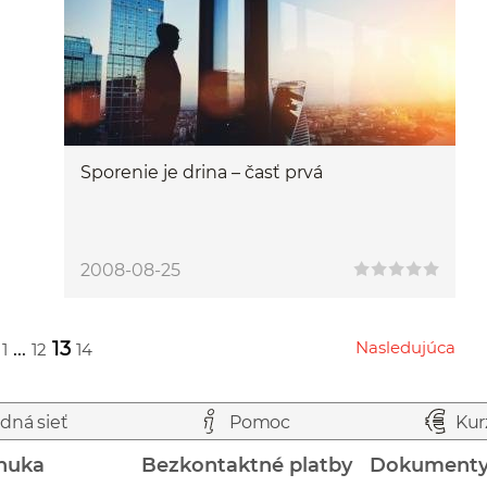
Sporenie je drina – časť prvá
2008-08-25
...
13
Nasledujúca
1
12
14
Przejdź do następnej strony
dná sieť
Pomoc
Kur
nuka
Bezkontaktné platby
Dokument