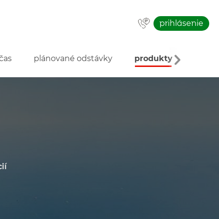
prihlásenie
čas
plánované odstávky
produkty
o inve
ií