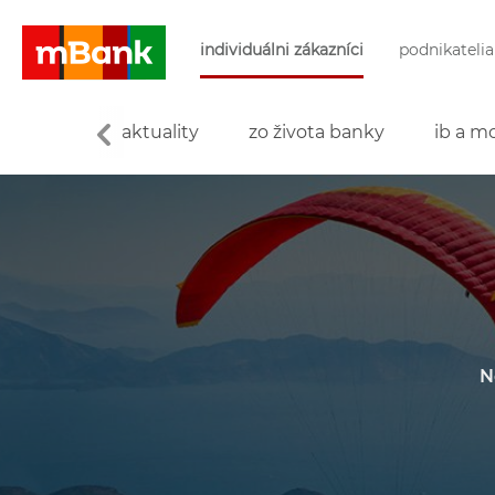
Preskočiť navigáciu a prejsť na obsah
individuálni zákazníci
podnikatelia
mBank
aktuality
zo života banky
ib a mo
N