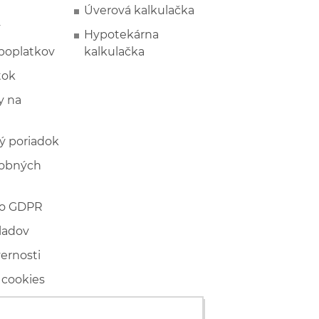
Úverová kalkulačka
y
Hypotekárna
poplatkov
kalkulačka
tok
 na
ý poriadok
sobných
 o GDPR
ladov
vernosti
 cookies
ľské