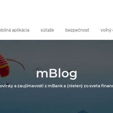
bilná aplikácia
súťaže
bezpečnosť
voľný 
mBlog
ovinky a zaujímavosti z mBank a (nielen) zo sveta financ