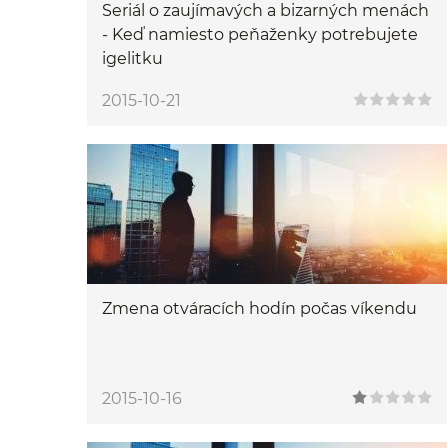
Seriál o zaujímavých a bizarných menách
- Keď namiesto peňaženky potrebujete
igelitku
2015-10-21
Zmena otváracích hodín počas víkendu
2015-10-16