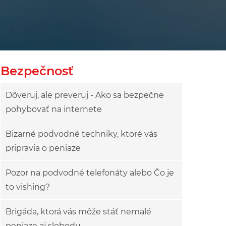
owy
ok drzewa
Bezpečnosť
Dôveruj, ale preveruj - Ako sa bezpečne
pohybovať na internete
Bizarné podvodné techniky, ktoré vás
pripravia o peniaze
Pozor na podvodné telefonáty alebo Čo je
to vishing?
Brigáda, ktorá vás môže stáť nemalé
peniaze aj slobodu