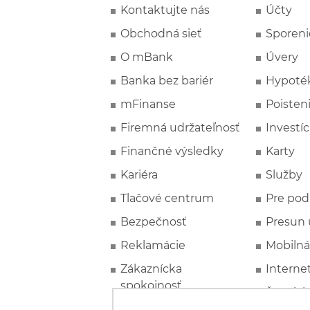
Kontaktujte nás
Účty
Obchodná sieť
Sporeni
O mBank
Úvery
Banka bez bariér
Hypoté
mFinanse
Poisten
Firemná udržateľnosť
Investíc
Finančné výsledky
Karty
Kariéra
Služby
Tlačové centrum
Pre pod
Bezpečnosť
Presun 
Reklamácie
Mobilná
Zákaznícka
Interne
spokojnosť
Špeciál