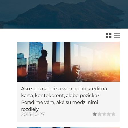
Zmień na widok kafelk
Zmień na wid
Ako spoznať, či sa vám oplatí kreditná
karta, kontokorent, alebo pôžička?
Poradíme vám, aké sú medzi nimi
rozdiely
2015-10-27