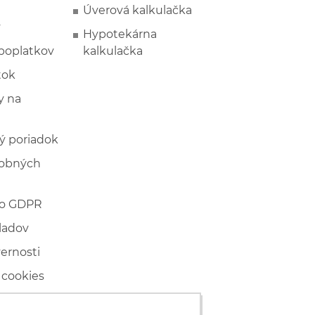
Úverová kalkulačka
y
Hypotekárna
poplatkov
kalkulačka
tok
 na
ý poriadok
sobných
 o GDPR
ladov
vernosti
 cookies
ľské