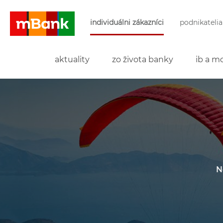
Preskočiť navigáciu a prejsť na obsah
individuálni zákazníci
podnikatelia
mBank
aktuality
zo života banky
ib a mo
N