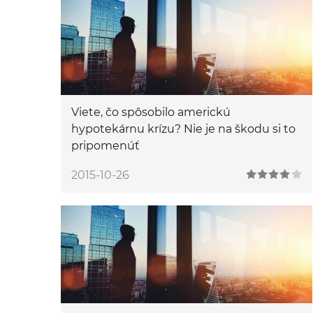
Viete, čo spôsobilo americkú
hypotekárnu krízu? Nie je na škodu si to
pripomenúť
2015-10-26