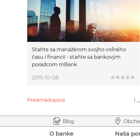
Staňte sa manažérom svojho voľného
času i financií - staňte sa bankovým
poradcom mBank
2015-10-08
Predchádzajúca
..
1
Przejdź do poprzedniej strony
Przejdź do strony 1
Przejdź do strony 34
Przejdź do strony 36
Przejdź do strony 91
Prejsť na začiatok stránky
Preskočiť na začiatok obsahu
Blog
Obcho
O banke
Naša po