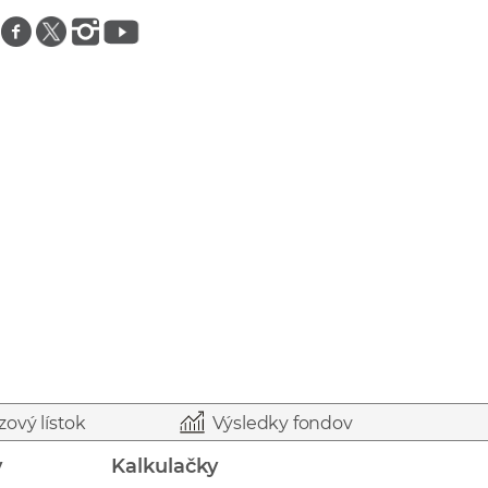
Znajdź nas na facebooku
Znajdź nas na twitterze
Znajdź nas na instagramie
Znajdź nas na youtube
zový lístok
Výsledky fondov
y
Kalkulačky