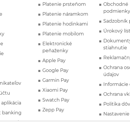
Platenie prsteňom
Obchodné
podmienk
e
Platenie náramkom
Sadzobník 
Platenie hodinkami
Úrokový lís
ky
Platenie mobilom
Dokumenty
ie
Elektronické
stiahnutie
peňaženky
ie
Reklamačn
Apple Pay
Ochrana o
Google Pay
údajov
Garmin Pay
nikateľov
Informácie
Xiaomi Pay
účtu
Ochrana vk
Swatch Pay
 aplikácia
Politika dô
Zepp Pay
t banking
Nastavenie
ne ponuky
Spotrebite