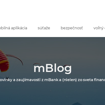
bilná aplikácia
súťaže
bezpečnosť
voľný 
mBlog
ovinky a zaujímavosti z mBank a (nielen) zo sveta financ