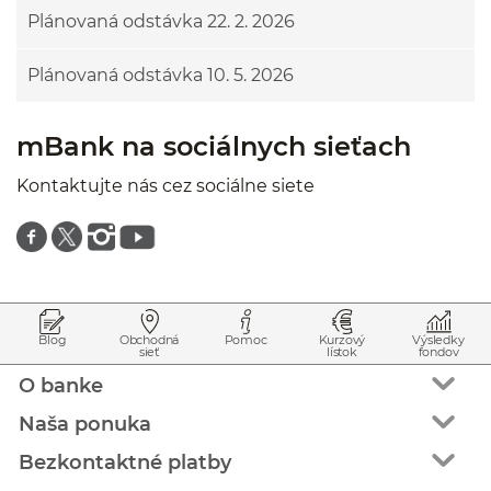
Plánovaná odstávka 22. 2. 2026
Plánovaná odstávka 10. 5. 2026
mBank na sociálnych sieťach
Kontaktujte nás cez sociálne siete
Znajdź nas na facebooku
Znajdź nas na twitterze
Znajdź nas na instagramie
Znajdź nas na youtube
Prejsť na začiatok stránky
Preskočiť na začiatok obsahu
Blog
Obchodná
Pomoc
Kurzový
Výsledky
sieť
lístok
fondov
O banke
Naša ponuka
Bezkontaktné platby