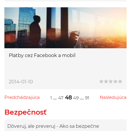
Platby cez Facebook a mobil
2014-01-10
Predchádzajúca
...
48
...
Nasledujúca
1
47
49
91
Przejdź do poprzedniej strony
Przejdź do następnej strony
Przejdź do strony 1
Przejdź do strony 47
Przejdź do strony 49
Przejdź do strony 91
Bezpečnosť
Dôveruj, ale preveruj - Ako sa bezpečne