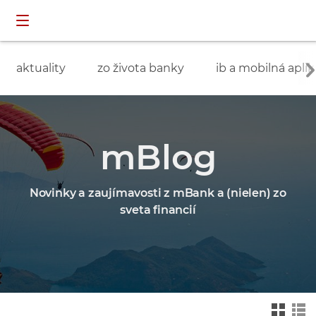
Preskočiť navigáciu a prejsť na obsah
INDIVIDUÁLNI
prihlásenie
ZÁKAZNÍCI
aktuality
zo života banky
ib a mobilná aplik
mBlog
Novinky a zaujímavosti z mBank a (nielen) zo
sveta financií
Zmień na widok ka
Zmień na
felkowy
widok drz
ewa