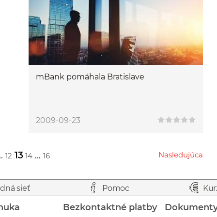
mBank pomáhala Bratislave
2009-09-23
..
13
...
Nasledujúca
12
14
16
Przejdź do następnej strony
dná sieť
Pomoc
Kur
nuka
Bezkontaktné platby
Dokument