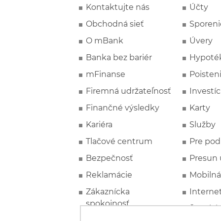
Kontaktujte nás
Účty
Obchodná sieť
Sporeni
O mBank
Úvery
Banka bez bariér
Hypoté
mFinanse
Poisten
Firemná udržateľnosť
Investíc
Finančné výsledky
Karty
Kariéra
Služby
Tlačové centrum
Pre pod
Bezpečnosť
Presun 
Reklamácie
Mobilná
Zákaznícka
Interne
spokojnosť
Špeciál