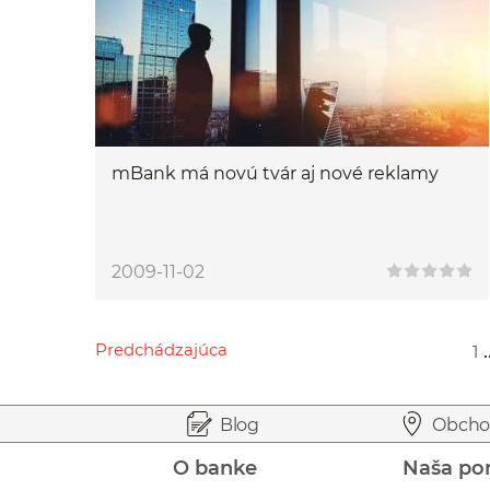
mBank má novú tvár aj nové reklamy
2009-11-02
Predchádzajúca
.
1
Przejdź do poprzedniej strony
Przejdź do strony 1
Przejdź do strony 12
Przejdź do strony 14
Przejdź do strony 16
Prejsť na začiatok stránky
Preskočiť na začiatok obsahu
Blog
Obcho
O banke
Naša po