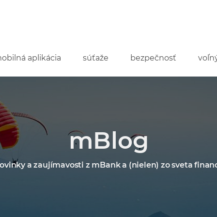
mobilná aplikácia
súťaže
bezpečnosť
voľn
mBlog
ovinky a zaujímavosti z mBank a (nielen) zo sveta financ