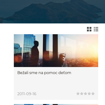
Zmień na widok kafelk
Zmień na wid
Bežali sme na pomoc deťom
2011-09-16