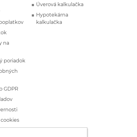
Úverová kalkulačka
y
Hypotekárna
poplatkov
kalkulačka
tok
 na
ý poriadok
sobných
 o GDPR
ladov
vernosti
 cookies
ľské