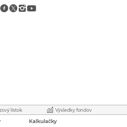
Znajdź nas na facebooku
Znajdź nas na twitterze
Znajdź nas na instagramie
Znajdź nas na youtube
zový lístok
Výsledky fondov
y
Kalkulačky