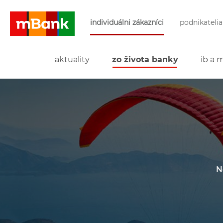
Preskočiť navigáciu a prejsť na obsah
individuálni zákazníci
podnikatelia
mBank
aktuality
zo života banky
ib a 
N