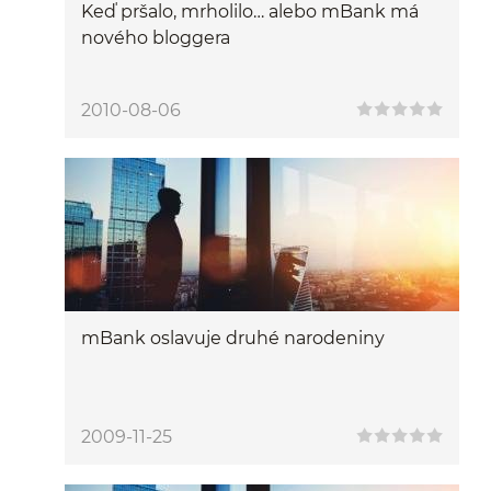
Keď pršalo, mrholilo… alebo mBank má
nového bloggera
2010-08-06
mBank oslavuje druhé narodeniny
2009-11-25