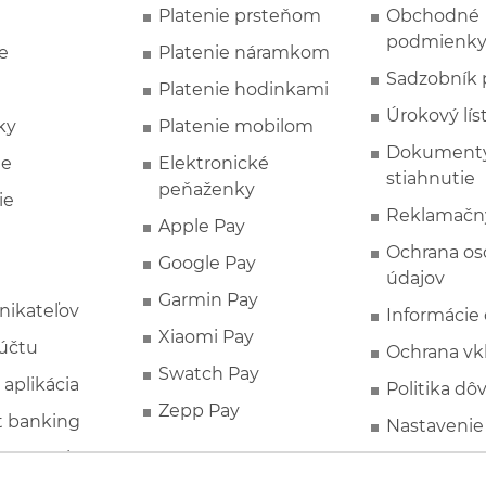
Platenie prsteňom
Obchodné
podmienk
e
Platenie náramkom
Sadzobník 
Platenie hodinkami
Úrokový lís
ky
Platenie mobilom
Dokumenty
ie
Elektronické
stiahnutie
peňaženky
ie
Reklamačn
Apple Pay
Ochrana o
Google Pay
údajov
Garmin Pay
nikateľov
Informácie
Xiaomi Pay
účtu
Ochrana vk
Swatch Pay
 aplikácia
Politika dô
Zepp Pay
t banking
Nastavenie
ne ponuky
Spotrebite