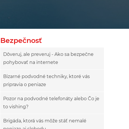
owy
ok drzewa
Bezpečnosť
Dôveruj, ale preveruj - Ako sa bezpečne
pohybovať na internete
Bizarné podvodné techniky, ktoré vás
pripravia o peniaze
Pozor na podvodné telefonáty alebo Čo je
to vishing?
Brigáda, ktorá vás môže stáť nemalé
peniaze aj slobodu