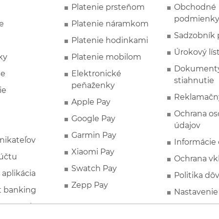
Platenie prsteňom
Obchodné
podmienk
e
Platenie náramkom
Sadzobník 
Platenie hodinkami
Úrokový lís
ky
Platenie mobilom
Dokumenty
ie
Elektronické
stiahnutie
peňaženky
ie
Reklamačn
Apple Pay
Ochrana o
Google Pay
údajov
Garmin Pay
nikateľov
Informácie
Xiaomi Pay
účtu
Ochrana vk
Swatch Pay
 aplikácia
Politika dô
Zepp Pay
t banking
Nastavenie
ne ponuky
Spotrebite