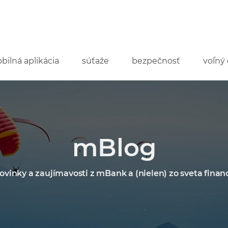
bilná aplikácia
súťaže
bezpečnosť
voľný 
mBlog
ovinky a zaujímavosti z mBank a (nielen) zo sveta financ