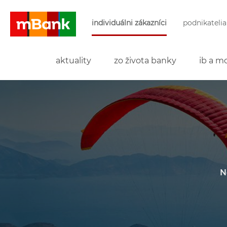
Preskočiť navigáciu a prejsť na obsah
individuálni zákazníci
podnikatelia
mBank
aktuality
zo života banky
ib a mo
N