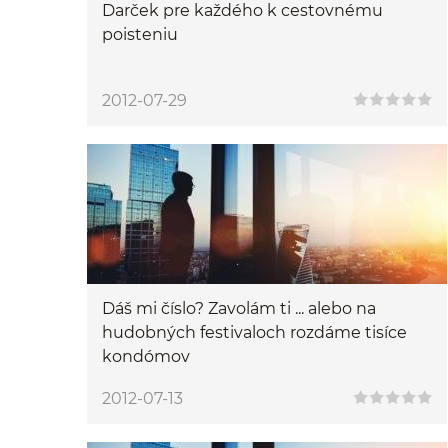
Darček pre každého k cestovnému
poisteniu
2012-07-29
Dáš mi číslo? Zavolám ti ... alebo na
hudobných festivaloch rozdáme tisíce
kondómov
2012-07-13