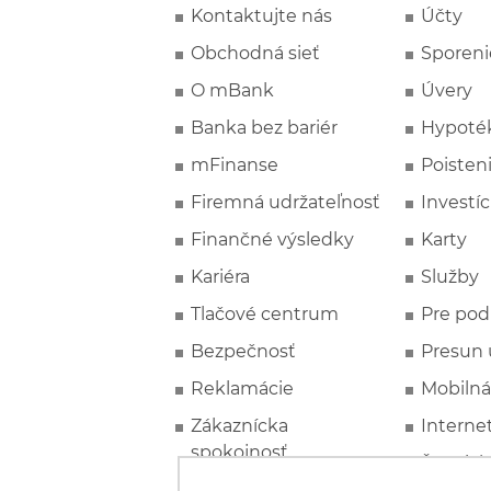
Kontaktujte nás
Účty
Obchodná sieť
Sporeni
O mBank
Úvery
Banka bez bariér
Hypoté
mFinanse
Poisten
Firemná udržateľnosť
Investíc
Finančné výsledky
Karty
Kariéra
Služby
Tlačové centrum
Pre pod
Bezpečnosť
Presun 
Reklamácie
Mobilná
Zákaznícka
Interne
spokojnosť
Špeciál