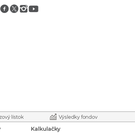
Znajdź nas na facebooku
Znajdź nas na twitterze
Znajdź nas na instagramie
Znajdź nas na youtube
zový lístok
Výsledky fondov
y
Kalkulačky