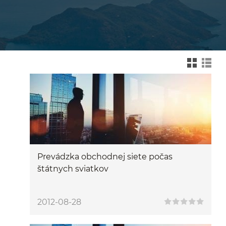
Zmień na widok kafelk
Zmień na wid
Prevádzka obchodnej siete počas
štátnych sviatkov
2012-08-28