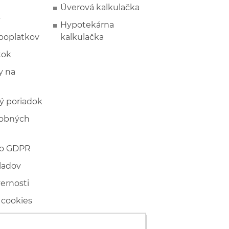
Úverová kalkulačka
y
Hypotekárna
poplatkov
kalkulačka
tok
 na
ý poriadok
sobných
 o GDPR
ladov
vernosti
 cookies
ľské