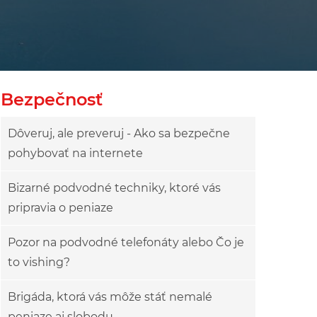
owy
ok drzewa
Bezpečnosť
Dôveruj, ale preveruj - Ako sa bezpečne
pohybovať na internete
Bizarné podvodné techniky, ktoré vás
pripravia o peniaze
Pozor na podvodné telefonáty alebo Čo je
to vishing?
Brigáda, ktorá vás môže stáť nemalé
peniaze aj slobodu