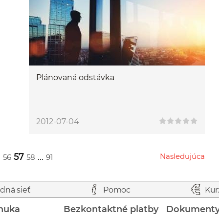
Plánovaná odstávka
2012-07-04
.
57
...
Nasledujúca
56
58
91
Przejdź do następnej strony
dná sieť
Pomoc
Kur
nuka
Bezkontaktné platby
Dokument