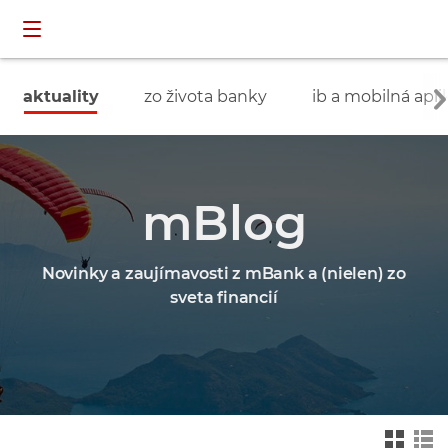
Preskočiť navigáciu a prejsť na obsah
INDIVIDUÁLNI
prihlásenie
ZÁKAZNÍCI
aktuality
zo života banky
ib a mobilná apli
mBlog
Novinky a zaujímavosti z mBank a (nielen) zo
sveta financií
Zmień na widok ka
Zmień na
felkowy
widok drz
ewa