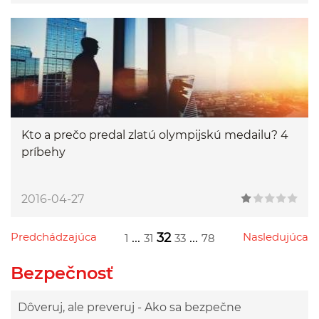
Kto a prečo predal zlatú olympijskú medailu? 4
príbehy
2016-04-27
Predchádzajúca
...
32
...
Nasledujúca
1
31
33
78
Przejdź do poprzedniej strony
Przejdź do następnej strony
Przejdź do strony 1
Przejdź do strony 31
Przejdź do strony 33
Przejdź do strony 78
Bezpečnosť
Dôveruj, ale preveruj - Ako sa bezpečne