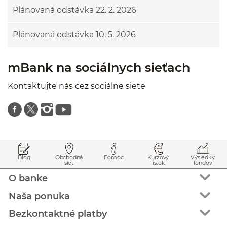
Plánovaná odstávka 22. 2. 2026
Plánovaná odstávka 10. 5. 2026
mBank na sociálnych sieťach
Kontaktujte nás cez sociálne siete
Znajdź nas na facebooku
Znajdź nas na twitterze
Znajdź nas na instagramie
Znajdź nas na youtube
Prejsť na začiatok stránky
Preskočiť na začiatok obsahu
Blog
Obchodná
Pomoc
Kurzový
Výsledky
sieť
lístok
fondov
O banke
Naša ponuka
Bezkontaktné platby