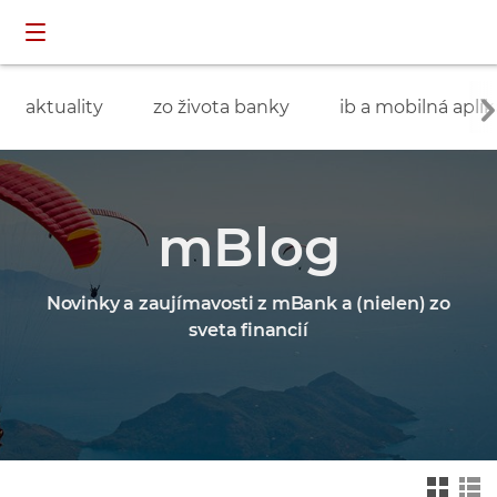
Preskočiť navigáciu a prejsť na obsah
INDIVIDUÁLNI
prihlásenie
ZÁKAZNÍCI
aktuality
zo života banky
ib a mobilná aplik
mBlog
Novinky a zaujímavosti z mBank a (nielen) zo
sveta financií
Zmień na widok ka
Zmień na
felkowy
widok drz
ewa