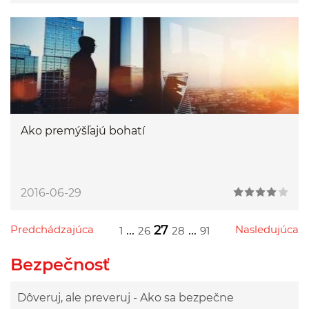
Ako premýšľajú bohatí
2016-06-29
Predchádzajúca
...
27
...
Nasledujúca
1
26
28
91
Przejdź do poprzedniej strony
Przejdź do następnej strony
Przejdź do strony 1
Przejdź do strony 26
Przejdź do strony 28
Przejdź do strony 91
Bezpečnosť
Dôveruj, ale preveruj - Ako sa bezpečne