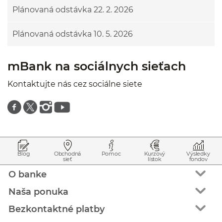
Plánovaná odstávka 22. 2. 2026
Plánovaná odstávka 10. 5. 2026
mBank na sociálnych sieťach
Kontaktujte nás cez sociálne siete
Znajdź nas na facebooku
Znajdź nas na twitterze
Znajdź nas na instagramie
Znajdź nas na youtube
Prejsť na začiatok stránky
Preskočiť na začiatok obsahu
Blog
Obchodná
Pomoc
Kurzový
Výsledky
sieť
lístok
fondov
O banke
Naša ponuka
Bezkontaktné platby