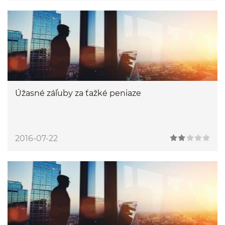
Úžasné záľuby za ťažké peniaze
2016-07-22