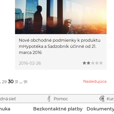
Nové obchodné podmienky k produktu
mHypotéka a Sadzobník účinné od 21.
marca 2016
2016-02-26
.
30
...
Nasledujúca
29
31
91
Przejdź do następnej strony
dná sieť
Pomoc
Kur
nuka
Bezkontaktné platby
Dokument