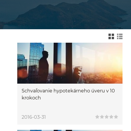
Zmień na widok kafelk
Zmień na wid
Schvaľovanie hypotekárneho úveru v 10
krokoch
2016-03-31