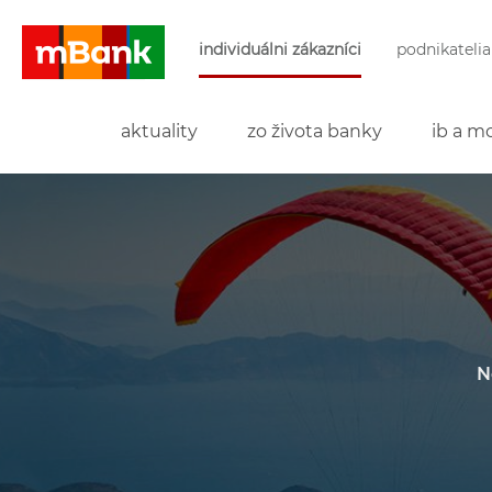
Preskočiť navigáciu a prejsť na obsah
individuálni zákazníci
podnikatelia
mBank
aktuality
zo života banky
ib a mo
N