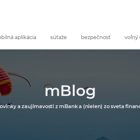
bilná aplikácia
súťaže
bezpečnosť
voľný 
mBlog
ovinky a zaujímavosti z mBank a (nielen) zo sveta financ