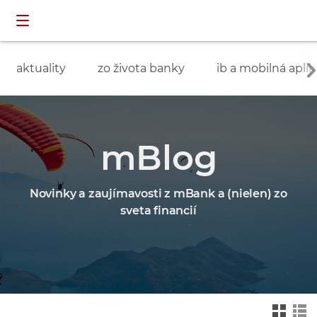
Preskočiť navigáciu a prejsť na obsah
INDIVIDUÁLNI
prihlásenie
ZÁKAZNÍCI
aktuality
zo života banky
ib a mobilná aplik
mBlog
Novinky a zaujímavosti z mBank a (nielen) zo
sveta financií
Zmień na widok ka
Zmień na
felkowy
widok drz
ewa