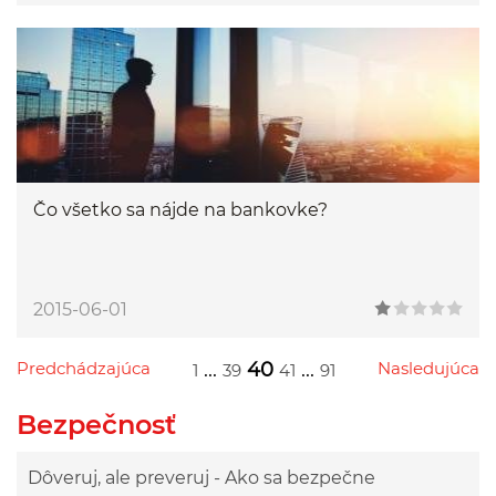
Čo všetko sa nájde na bankovke?
2015-06-01
Predchádzajúca
...
40
...
Nasledujúca
1
39
41
91
Przejdź do poprzedniej strony
Przejdź do następnej strony
Przejdź do strony 1
Przejdź do strony 39
Przejdź do strony 41
Przejdź do strony 91
Bezpečnosť
Dôveruj, ale preveruj - Ako sa bezpečne