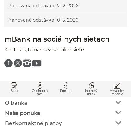
Plánovaná odstávka 22. 2. 2026
Plánovaná odstávka 10. 5. 2026
mBank na sociálnych sieťach
Kontaktujte nás cez sociálne siete
Znajdź nas na facebooku
Znajdź nas na twitterze
Znajdź nas na instagramie
Znajdź nas na youtube
Prejsť na začiatok stránky
Preskočiť na začiatok obsahu
Blog
Obchodná
Pomoc
Kurzový
Výsledky
sieť
lístok
fondov
O banke
Naša ponuka
Bezkontaktné platby