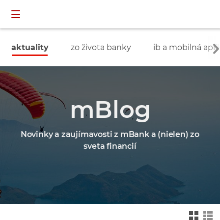
Preskočiť navigáciu a prejsť na obsah
INDIVIDUÁLNI
prihlásenie
ZÁKAZNÍCI
aktuality
zo života banky
ib a mobilná apli
mBlog
Novinky a zaujímavosti z mBank a (nielen) zo
sveta financií
Zmień na widok ka
Zmień na
felkowy
widok drz
ewa