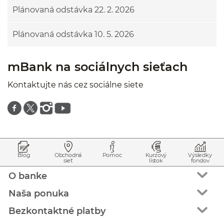
Plánovaná odstávka 22. 2. 2026
Plánovaná odstávka 10. 5. 2026
mBank na sociálnych sieťach
Kontaktujte nás cez sociálne siete
Znajdź nas na facebooku
Znajdź nas na twitterze
Znajdź nas na instagramie
Znajdź nas na youtube
Prejsť na začiatok stránky
Preskočiť na začiatok obsahu
Blog
Obchodná
Pomoc
Kurzový
Výsledky
sieť
lístok
fondov
O banke
Naša ponuka
Bezkontaktné platby