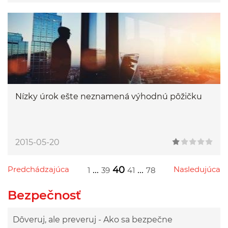
Nízky úrok ešte neznamená výhodnú pôžičku
2015-05-20
Predchádzajúca
...
40
...
Nasledujúca
1
39
41
78
Przejdź do poprzedniej strony
Przejdź do następnej strony
Przejdź do strony 1
Przejdź do strony 39
Przejdź do strony 41
Przejdź do strony 78
Bezpečnosť
Dôveruj, ale preveruj - Ako sa bezpečne