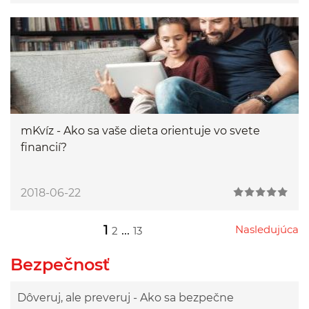
mKvíz - Ako sa vaše dieta orientuje vo svete
financií?
2018-06-22
1
...
Nasledujúca
2
13
Przejdź do następnej strony
Przejdź do strony 2
Przejdź do strony 13
Bezpečnosť
Dôveruj, ale preveruj - Ako sa bezpečne