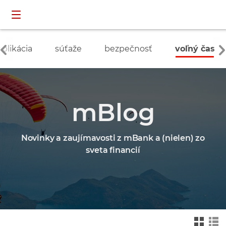
Preskočiť navigáciu a prejsť na obsah
INDIVIDUÁLNI
prihlásenie
ZÁKAZNÍCI
aplikácia
súťaže
bezpečnosť
voľný čas
mBlog
Novinky a zaujímavosti z mBank a (nielen) zo
sveta financií
Zmień na widok ka
Zmień na
felkowy
widok drz
ewa