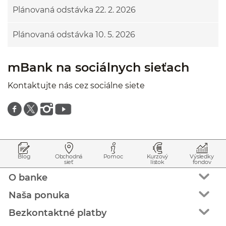
Plánovaná odstávka 22. 2. 2026
Plánovaná odstávka 10. 5. 2026
mBank na sociálnych sieťach
Kontaktujte nás cez sociálne siete
Znajdź nas na facebooku
Znajdź nas na twitterze
Znajdź nas na instagramie
Znajdź nas na youtube
Prejsť na začiatok stránky
Preskočiť na začiatok obsahu
Blog
Obchodná
Pomoc
Kurzový
Výsledky
sieť
lístok
fondov
O banke
Naša ponuka
Bezkontaktné platby