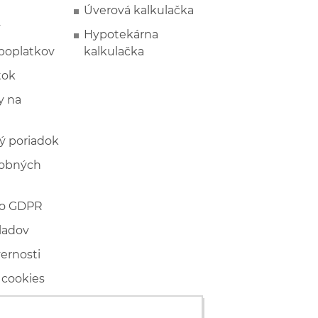
Úverová kalkulačka
y
Hypotekárna
poplatkov
kalkulačka
tok
 na
ý poriadok
sobných
 o GDPR
ladov
vernosti
 cookies
ľské