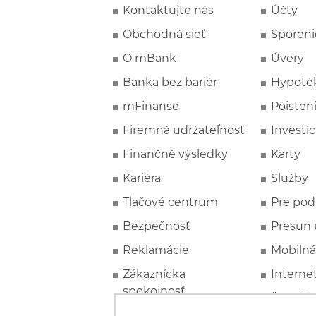
Kontaktujte nás
Účty
Obchodná sieť
Sporeni
O mBank
Úvery
Banka bez bariér
Hypoté
mFinanse
Poisten
Firemná udržateľnosť
Investíc
Finančné výsledky
Karty
Kariéra
Služby
Tlačové centrum
Pre pod
Bezpečnosť
Presun 
Reklamácie
Mobilná
Zákaznícka
Interne
spokojnosť
Špeciál