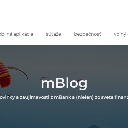
bilná aplikácia
súťaže
bezpečnosť
voľný 
mBlog
ovinky a zaujímavosti z mBank a (nielen) zo sveta financ