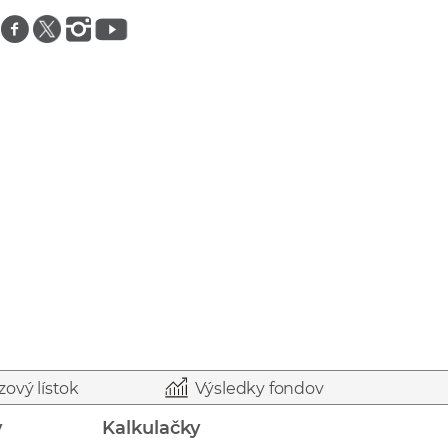
Znajdź nas na facebooku
Znajdź nas na twitterze
Znajdź nas na instagramie
Znajdź nas na youtube
zový lístok
Výsledky fondov
y
Kalkulačky