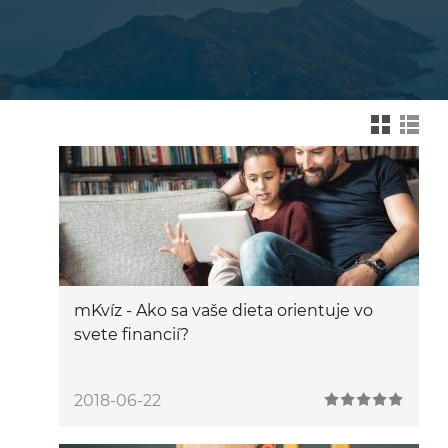
Zmień na widok kafelk
Zmień na wid
mKvíz - Ako sa vaše dieta orientuje vo
svete financií?
2018-06-22