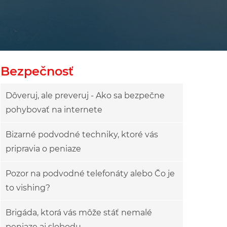
owy
ok drzewa
Bezpečnosť
Dôveruj, ale preveruj - Ako sa bezpečne
pohybovať na internete
Bizarné podvodné techniky, ktoré vás
pripravia o peniaze
Pozor na podvodné telefonáty alebo Čo je
to vishing?
Brigáda, ktorá vás môže stáť nemalé
peniaze aj slobodu