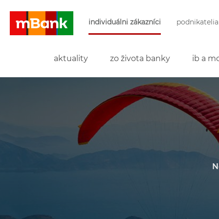
Preskočiť navigáciu a prejsť na obsah
individuálni zákazníci
podnikatelia
mBank
aktuality
zo života banky
ib a mo
N