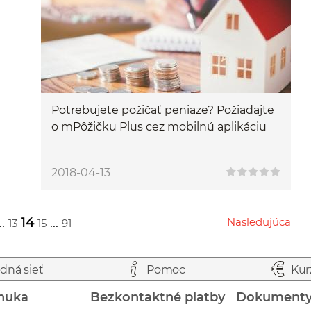
Potrebujete požičať peniaze? Požiadajte
o mPôžičku Plus cez mobilnú aplikáciu
2018-04-13
..
14
...
Nasledujúca
13
15
91
Przejdź do następnej strony
dná sieť
Pomoc
Kur
nuka
Bezkontaktné platby
Dokument