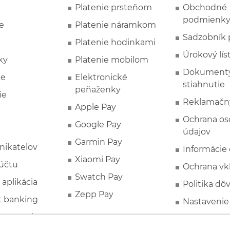
Platenie prsteňom
Obchodné
podmienk
e
Platenie náramkom
Sadzobník 
Platenie hodinkami
Úrokový lís
ky
Platenie mobilom
Dokumenty
ie
Elektronické
stiahnutie
peňaženky
ie
Reklamačn
Apple Pay
Ochrana o
Google Pay
údajov
Garmin Pay
nikateľov
Informácie
Xiaomi Pay
účtu
Ochrana vk
Swatch Pay
 aplikácia
Politika dô
Zepp Pay
t banking
Nastavenie
ne ponuky
Spotrebite