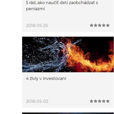
5 rád, ako naučiť deti zaobchádzať s
peniazmi
2018-05-25
4 živly v investovaní
2018-05-02