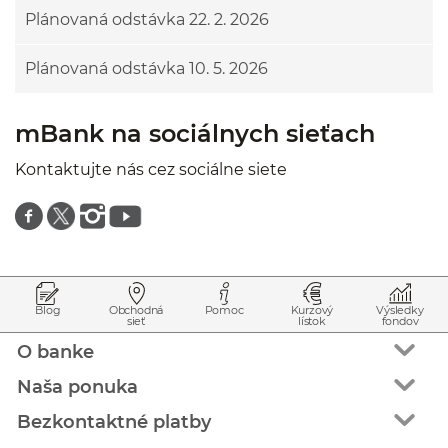
Plánovaná odstávka 22. 2. 2026
Plánovaná odstávka 10. 5. 2026
mBank na sociálnych sieťach
Kontaktujte nás cez sociálne siete
Znajdź nas na facebooku
Znajdź nas na twitterze
Znajdź nas na instagramie
Znajdź nas na youtube
Prejsť na začiatok stránky
Preskočiť na začiatok obsahu
Blog
Obchodná
Pomoc
Kurzový
Výsledky
sieť
lístok
fondov
O banke
Naša ponuka
Bezkontaktné platby