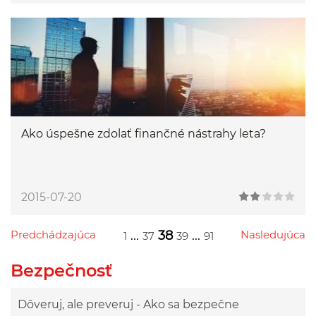
Ako úspešne zdolať finančné nástrahy leta?
2015-07-20
Predchádzajúca
...
38
...
Nasledujúca
1
37
39
91
Przejdź do poprzedniej strony
Przejdź do następnej strony
Przejdź do strony 1
Przejdź do strony 37
Przejdź do strony 39
Przejdź do strony 91
Bezpečnosť
Dôveruj, ale preveruj - Ako sa bezpečne