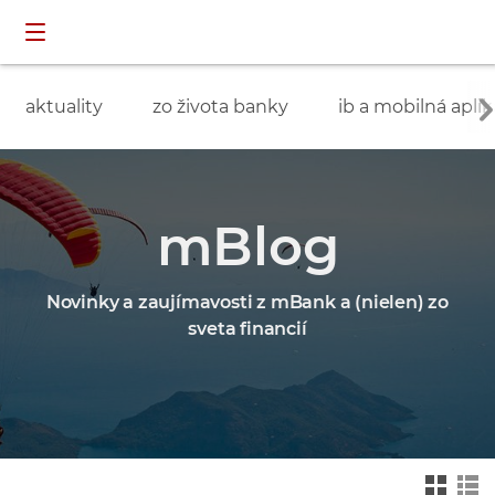
Preskočiť navigáciu a prejsť na obsah
INDIVIDUÁLNI
prihlásenie
ZÁKAZNÍCI
aktuality
zo života banky
ib a mobilná aplik
mBlog
Novinky a zaujímavosti z mBank a (nielen) zo
sveta financií
Zmień na widok ka
Zmień na
felkowy
widok drz
ewa