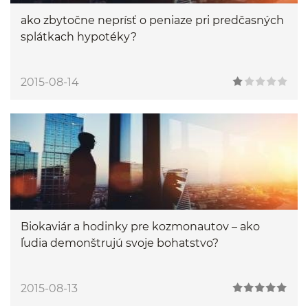
ako zbytočne neprísť o peniaze pri predčasných
splátkach hypotéky?
2015-08-14
Biokaviár a hodinky pre kozmonautov – ako
ľudia demonštrujú svoje bohatstvo?
2015-08-13