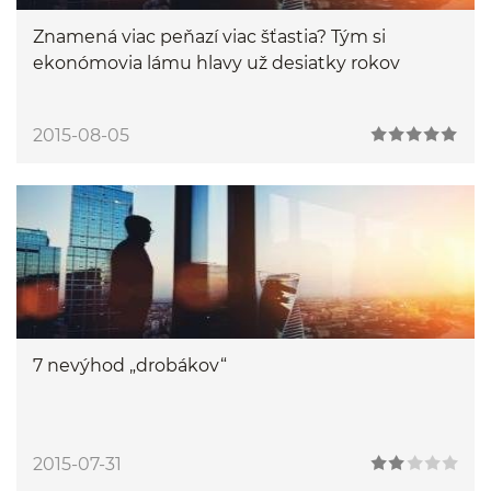
Znamená viac peňazí viac šťastia? Tým si
ekonómovia lámu hlavy už desiatky rokov
2015-08-05
7 nevýhod „drobákov“
2015-07-31