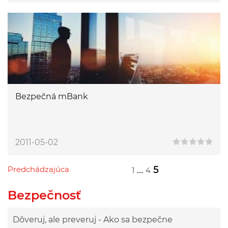
Bezpečná mBank
2011-05-02
Predchádzajúca
...
5
1
4
Przejdź do poprzedniej strony
Przejdź do strony 1
Przejdź do strony 4
Bezpečnosť
Dôveruj, ale preveruj - Ako sa bezpečne