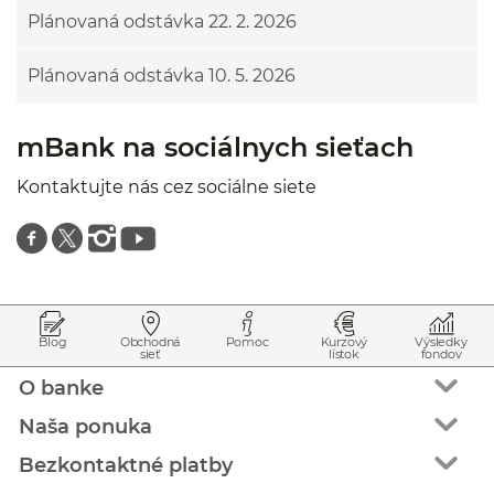
Plánovaná odstávka 22. 2. 2026
Plánovaná odstávka 10. 5. 2026
mBank na sociálnych sieťach
Kontaktujte nás cez sociálne siete
Znajdź nas na facebooku
Znajdź nas na twitterze
Znajdź nas na instagramie
Znajdź nas na youtube
Prejsť na začiatok stránky
Preskočiť na začiatok obsahu
Blog
Obchodná
Pomoc
Kurzový
Výsledky
sieť
lístok
fondov
O banke
Naša ponuka
Bezkontaktné platby