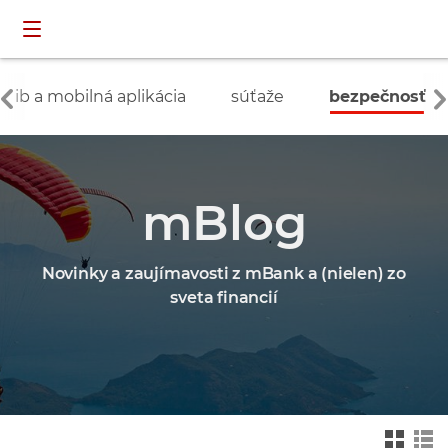
Preskočiť navigáciu a prejsť na obsah
INDIVIDUÁLNI
prihlásenie
ZÁKAZNÍCI
ib a mobilná aplikácia
súťaže
bezpečnosť
mBlog
Novinky a zaujímavosti z mBank a (nielen) zo
sveta financií
Zmień na widok ka
Zmień na
felkowy
widok drz
ewa