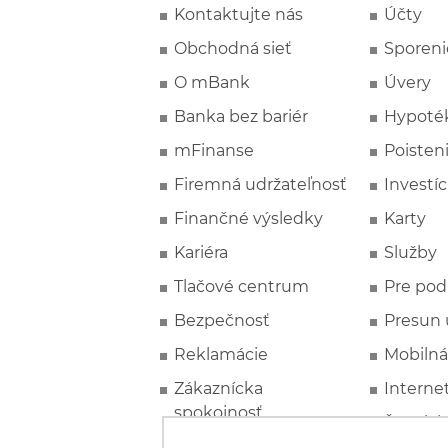
Kontaktujte nás
Účty
Obchodná sieť
Sporeni
O mBank
Úvery
Banka bez bariér
Hypoté
mFinanse
Poisten
Firemná udržateľnosť
Investíc
Finančné výsledky
Karty
Kariéra
Služby
Tlačové centrum
Pre pod
Bezpečnosť
Presun 
Reklamácie
Mobilná
Zákaznícka
Interne
spokojnosť
Špeciál