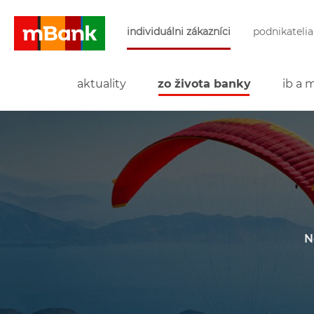
Preskočiť navigáciu a prejsť na obsah
individuálni zákazníci
podnikatelia
mBank
aktuality
zo života banky
ib a 
N