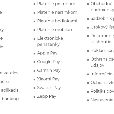
Platenie prsteňom
Obchodné
podmienk
e
Platenie náramkom
Sadzobník 
Platenie hodinkami
Úrokový lís
ky
Platenie mobilom
Dokumenty
ie
Elektronické
stiahnutie
peňaženky
ie
Reklamačn
Apple Pay
Ochrana o
Google Pay
údajov
Garmin Pay
nikateľov
Informácie
Xiaomi Pay
účtu
Ochrana vk
Swatch Pay
 aplikácia
Politika dô
Zepp Pay
t banking
Nastavenie
ne ponuky
Spotrebite