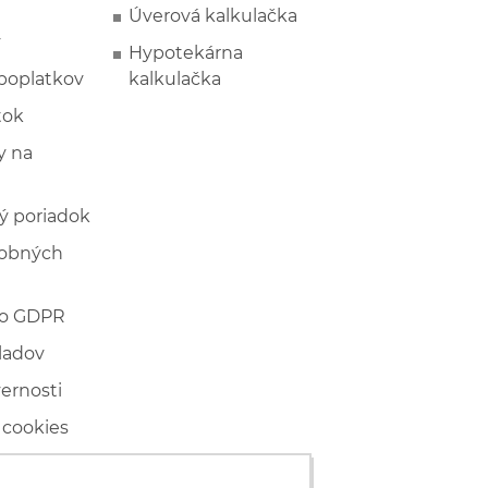
Úverová kalkulačka
y
Hypotekárna
poplatkov
kalkulačka
tok
 na
ý poriadok
sobných
 o GDPR
ladov
vernosti
 cookies
ľské