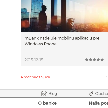
mBank nadeľuje mobilnú aplikáciu pre
Windows Phone
2015-12-15
Predchádzajúca
1
Przejdź do poprzedniej strony
Przejdź do strony 1
Przejdź do strony 7
Przejdź do strony 9
Przejdź do strony 16
Prejsť na začiatok stránky
Preskočiť na začiatok obsahu
Blog
Obcho
O banke
Naša po