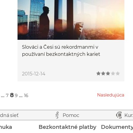
Slováci a Česi sú rekordmanmi v
používaní bezkontaktných kariet
2015-12-14
...
8
...
Nasledujúca
7
9
16
Przejdź do następnej strony
dná sieť
Pomoc
Kur
nuka
Bezkontaktné platby
Dokument