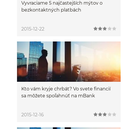
Vyvraciame 5 najčastejších mýtov o
bezkontaktných platbách
2015-12-22
Kto vám kryje chrbát? Vo svete financií
sa môžete spoľahnúť na mBank
2015-12-16