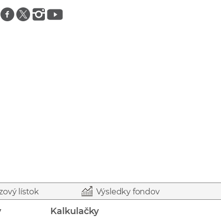
Znajdź nas na facebooku
Znajdź nas na twitterze
Znajdź nas na instagramie
Znajdź nas na youtube
zový lístok
Výsledky fondov
y
Kalkulačky