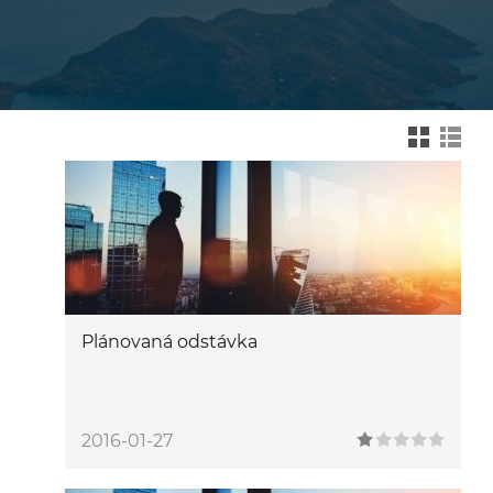
Zmień na widok kafelk
Zmień na wid
Plánovaná odstávka
2016-01-27