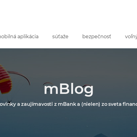
mobilná aplikácia
súťaže
bezpečnosť
voľn
mBlog
ovinky a zaujímavosti z mBank a (nielen) zo sveta financ