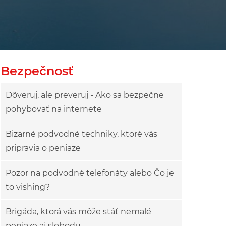
owy
ok drzewa
Bezpečnosť
Dôveruj, ale preveruj - Ako sa bezpečne
pohybovať na internete
Bizarné podvodné techniky, ktoré vás
pripravia o peniaze
Pozor na podvodné telefonáty alebo Čo je
to vishing?
Brigáda, ktorá vás môže stáť nemalé
peniaze aj slobodu