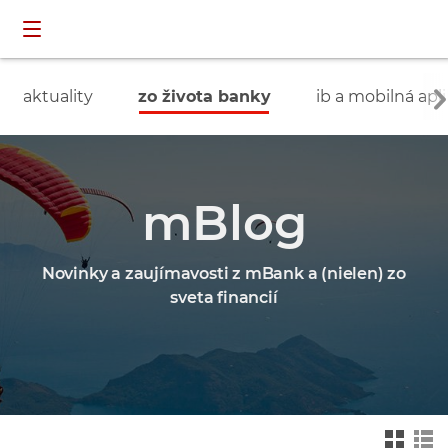
Preskočiť navigáciu a prejsť na obsah
INDIVIDUÁLNI
prihlásenie
ZÁKAZNÍCI
aktuality
zo života banky
ib a mobilná apli
mBlog
Novinky a zaujímavosti z mBank a (nielen) zo
sveta financií
Zmień na widok ka
Zmień na
felkowy
widok drz
ewa