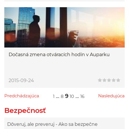
Dočasná zmena otváracích hodín v Auparku
2015-09-24
Predchádzajúca
...
9
...
Nasledujúca
1
8
10
16
Przejdź do poprzedniej strony
Przejdź do następnej strony
Przejdź do strony 1
Przejdź do strony 8
Przejdź do strony 10
Przejdź do strony 16
Bezpečnosť
Dôveruj, ale preveruj - Ako sa bezpečne