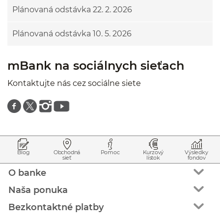
Plánovaná odstávka 22. 2. 2026
Plánovaná odstávka 10. 5. 2026
mBank na sociálnych sieťach
Kontaktujte nás cez sociálne siete
Znajdź nas na facebooku
Znajdź nas na twitterze
Znajdź nas na instagramie
Znajdź nas na youtube
Prejsť na začiatok stránky
Preskočiť na začiatok obsahu
Blog
Obchodná
Pomoc
Kurzový
Výsledky
sieť
lístok
fondov
O banke
Naša ponuka
Bezkontaktné platby