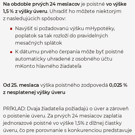
Na obdobie prvých 24 mesiacov
je poistné
vo výške
1,5 % z výšky úveru
. Uhradiť ho môžete niektorým
z nasledujúcich spôsobov:
Navýšiť si požadovanú výšku mHypotéky,
poplatok sa tak rozloží do pravidelných
mesačných splátok
K dátumu prvého čerpania môže byť poistné
automaticky uhradené z osobného účtu
mKonto hlavného žiadateľa
Od 25. mesiaca
výška poistného zodpovedá
0,025 %
z nesplatenej výšky úveru
PR´ÍKLAD: Dvaja žiadatelia požiadajú o úver a zároveň
o poistenie úveru. Za prvých 24 mesiacov zaplatia
jednorazové poistné vo výške 1,5% z dlžnej čiastky
úveru, čo pre porovnanie s konkurenciou predstavuje