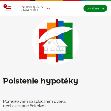
Prejsť na tlačidlo na prihlásenie
Preskočiť navigáciu a prejsť na obsah
3
INDIVIDUÁLNI
prihlásenie
ZÁKAZNÍCI
Poistenie hypotéky
Pomôže vám so splácaním úveru,
nech sa stane čokoľvek