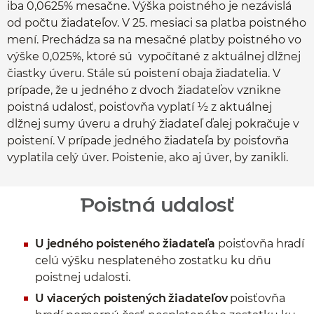
iba 0,0625% mesačne. Výška poistného je nezávislá
od počtu žiadateľov. V 25. mesiaci sa platba poistného
mení. Prechádza sa na mesačné platby poistného vo
výške 0,025%, ktoré sú vypočítané z aktuálnej dlžnej
čiastky úveru. Stále sú poistení obaja žiadatelia. V
prípade, že u jedného z dvoch žiadateľov vznikne
poistná udalosť, poisťovňa vyplatí ½ z aktuálnej
dlžnej sumy úveru a druhý žiadateľ ďalej pokračuje v
poistení. V prípade jedného žiadateľa by poisťovňa
vyplatila celý úver. Poistenie, ako aj úver, by zanikli.
Poistná udalosť
U jedného poisteného žiadateľa
poisťovňa hradí
celú výšku nesplateného zostatku ku dňu
poistnej udalosti.
U viacerých poistených žiadateľov
poisťovňa