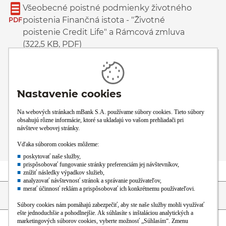
Všeobecné poistné podmienky životného
poistenia Finančná istota - "Životné
PDF
poistenie Credit Life" a Rámcová zmluva
(322,5 KB, PDF)
Prehľad poistného krytia Finančná istota -
"Životné poistenie Credit Life" (399,8 KB,
PDF
PDF)
Reklamačný poriadok (90,7 KB, PDF)
PDF
Prejsť na začiatok stránky
Preskočiť na začiatok obsahu
Blog
Obchodná
Pomoc
Kurzový
Výsledky
sieť
lístok
fondov
O banke