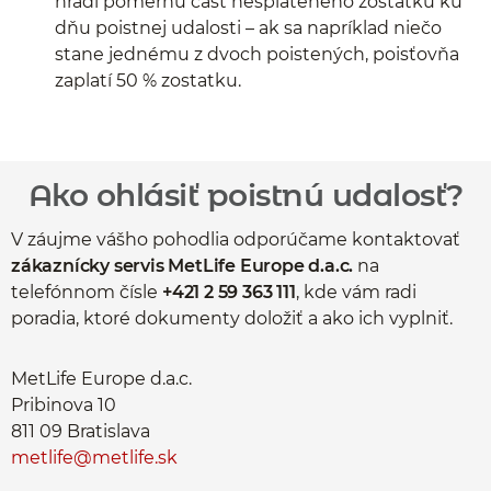
hradí pomernú časť nesplateného zostatku ku
dňu poistnej udalosti – ak sa napríklad niečo
stane jednému z dvoch poistených, poisťovňa
zaplatí 50 % zostatku.
Ako ohlásiť poistnú udalosť?
V záujme vášho pohodlia odporúčame kontaktovať
zákaznícky servis MetLife Europe d.a.c.
na
telefónnom čísle
+421 2 59 363 111
, kde vám radi
poradia, ktoré dokumenty doložiť a ako ich vyplniť.
MetLife Europe d.a.c.
Pribinova 10
811 09 Bratislava
metlife@metlife.sk