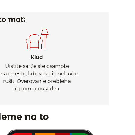
to mať:
Kľud
Uistite sa, že ste osamote
 na mieste, kde vás nič nebude
rušiť. Overovanie prebieha
aj pomocou videa.
deme na to