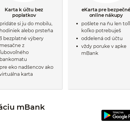
Karta k účtu bez
eKarta pre bezpečn
poplatkov
online nákupy
pridáte si ju do mobilu,
pošlete na ňu len toľ
hodiniek alebo prsteňa
koľko potrebuješ
3 bezplatné výbery
oddelená od účtu
mesačne z
vždy poruke v apke
ľubovoľného
mBank
bankomatu
pre eko nadšencov ako
virtuálna karta
ikáciu mBank