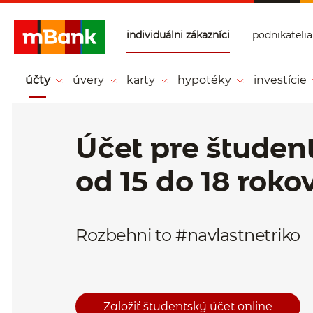
Prejsť na tlačidlo na prihlásenie
Preskočiť navigáciu a prejsť na obsah
individuálni zákazníci
podnikatelia
mBank - Individ
uálni zákazníci -
účty
úvery
karty
hypotéky
investície
Hlavná stránka
Účet pre študen
od 15 do 18 roko
Rozbehni to #navlastnetriko
Založiť študentský účet online