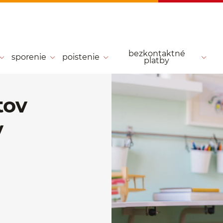
bezkontaktné
sporenie
poistenie
platby
tov
v