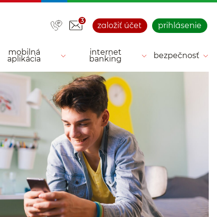
3
založiť účet
prihlásenie
mobilná
internet
bezpečnosť
aplikácia
banking