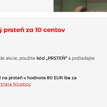
ý prsteň za 10 centov
de akcie, použite
kód „PRSTEŇ“
a požiadajte
d
na prsteň v hodnote 80 EUR iba za
rtnera Niceboy
.