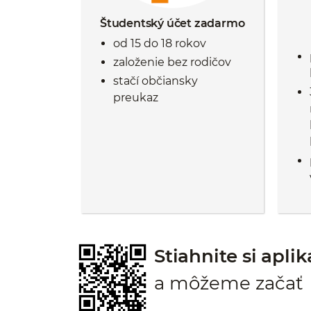
Študentský účet zadarmo
od 15 do 18 rokov
založenie bez rodičov
stačí občiansky
preukaz
Stiahnite si apl
a môžeme začať