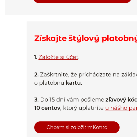
Získajte štýlový platobn
Založte si účet
.
1.
2.
Zaškrtnite, že prichádzate na zákla
o platobnú
kartu.
3.
Do 15 dní vám pošleme
zľavový kó
10 centov
, ktorý uplatníte
u nášho pa
Chcem si založiť mKonto