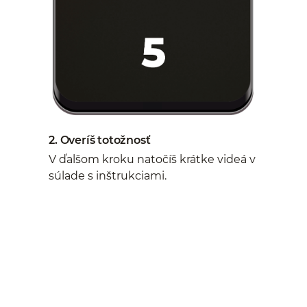
2. Overíš totožnosť
V ďalšom kroku natočíš krátke videá v
súlade s inštrukciami.