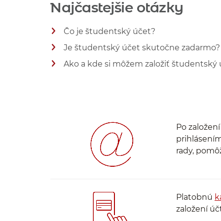
Najčastejšie otázky
Čo je študentský účet?
Je študentský účet skutočne zadarmo?
Zobraziť viac informácií
Ako a kde si môžem založiť študentský
Zobraziť viac informácií
Zobraziť viac informácií
Po založení
prihlásení
rady, pomô
Platobnú
k
založení úč