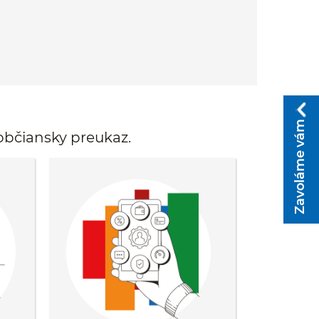
Zavoláme vám
 občiansky preukaz.