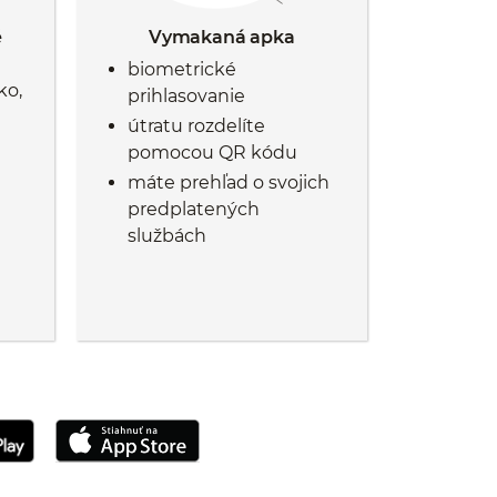
é
Vymakaná apka
biometrické
ko,
prihlasovanie
útratu rozdelíte
pomocou QR kódu
máte prehľad o svojich
predplatených
službách