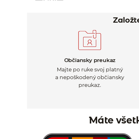
Založt
Občiansky preukaz
Majte po ruke svoj platný
a nepoškodený občiansky
preukaz.
Máte všet