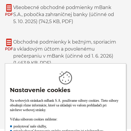
Všeobecné obchodné podmienky mBank
S.A., pobočka zahraničnej banky (účinné od
PDF
5. 10. 2025) (742,5 KB, PDF)
Obchodné podmienky k bežným, sporiacim
a vkladovým účtom a povolenému
PDF
prečerpaniu v mBank (účinné od 1. 6. 2026)
(1,463,9 KB, PDF)
Sadzobník poplatkov mBank (platný od 1. 6.
2026) (1,278,5 KB, PDF)
PDF
Úrokový lístok mBank (platný od 1. 7. 2026)
(280,6 KB, PDF)
PDF