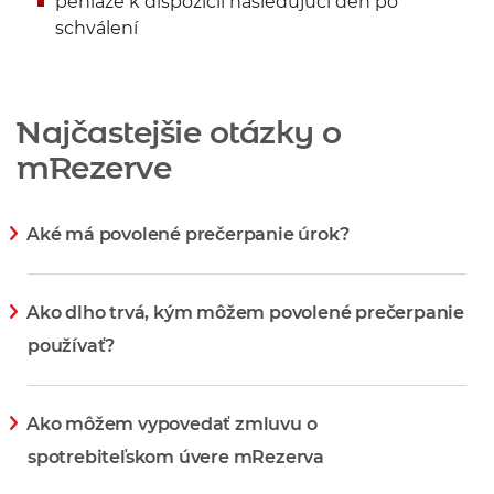
peniaze k dispozícii nasledujúci deň po
schválení
Najčastejšie otázky o
mRezerve
Aké má povolené prečerpanie úrok?
Zobraziť viac informácií
Ako dlho trvá, kým môžem povolené prečerpanie
používať?
Zobraziť viac informácií
Ako môžem vypovedať zmluvu o
spotrebiteľskom úvere mRezerva
Zobraziť viac informácií