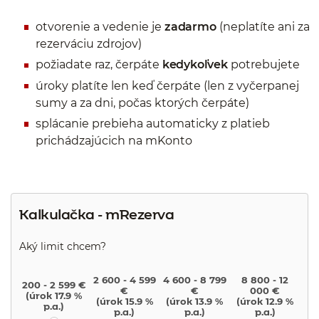
otvorenie a vedenie je
zadarmo
(neplatíte ani za
rezerváciu zdrojov)
požiadate raz, čerpáte
kedykoľvek
potrebujete
úroky platíte len keď čerpáte (len z vyčerpanej
sumy a za dni, počas ktorých čerpáte)
splácanie prebieha automaticky z platieb
prichádzajúcich na mKonto
Kalkulačka - mRezerva
Aký limit chcem?
2 600 - 4 599
4 600 - 8 799
8 800 - 12
200 - 2 599 €
€
€
000 €
(úrok 17.9 %
(úrok 15.9 %
(úrok 13.9 %
(úrok 12.9 %
p.a.)
p.a.)
p.a.)
p.a.)