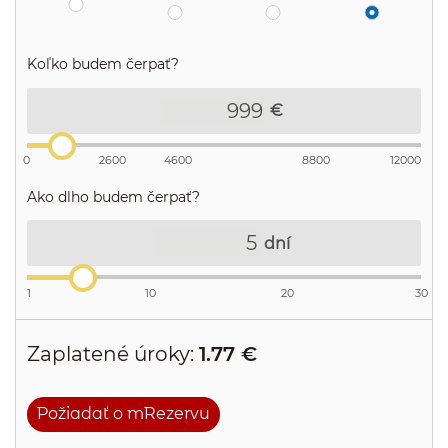
Aký limit chcem?
Koľko budem čerpať?
€
0
2600
4600
8800
12000
Ako dlho budem čerpať?
dní
1
10
20
30
Zaplatené úroky:
1.77 €
Požiadať o mRezervu