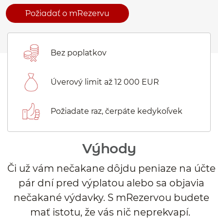
Požiadať o mRezervu
Bez poplatkov
Úverový limit až 12 000 EUR
Požiadate raz, čerpáte kedykoľvek
Výhody
Či už vám nečakane dôjdu peniaze na účte
pár dní pred výplatou alebo sa objavia
nečakané výdavky. S mRezervou budete
mať istotu, že vás nič neprekvapí.