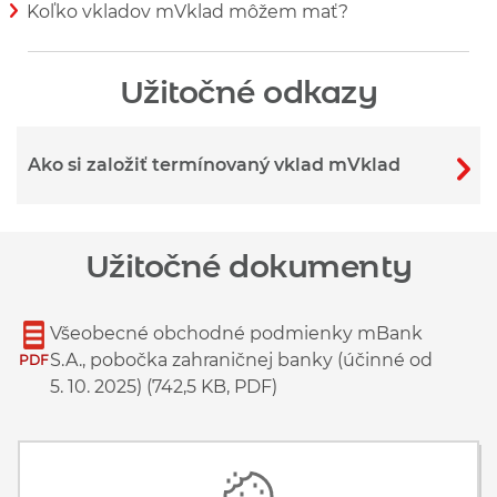
Koľko vkladov mVklad môžem mať?
Zobraziť viac informácií
Užitočné odkazy
Ako si založiť termínovaný vklad mVklad
Užitočné dokumenty
Všeobecné obchodné podmienky mBank
S.A., pobočka zahraničnej banky (účinné od
PDF
5. 10. 2025) (742,5 KB, PDF)
Obchodné podmienky k bežným, sporiacim
a vkladovým účtom a povolenému
PDF