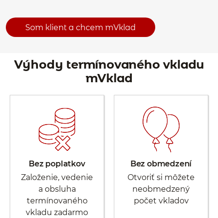
Som klient a chcem mVklad
Výhody termínovaného vkladu
mVklad
Bez poplatkov
Bez obmedzení
Založenie, vedenie
Otvoriť si môžete
a obsluha
neobmedzený
termínovaného
počet vkladov
vkladu zadarmo