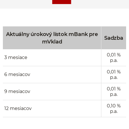
Aktuálny úrokový lístok mBank pre
Sadzba
mVklad
0,01 %
3 mesiace
p.a.
0,01 %
6 mesiacov
p.a.
0,01 %
9 mesiacov
p.a.
0,10 %
12 mesiacov
p.a.