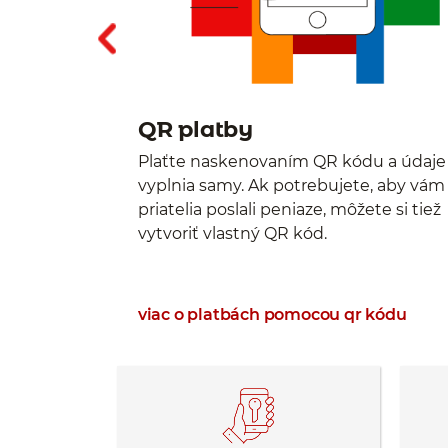
QR platby
ivé údaje
Plaťte naskenovaním QR kódu a údaje 
ovke
vyplnia samy. Ak potrebujete, aby vám
sa tak báť
priatelia poslali peniaze, môžete si tiež
vytvoriť vlastný QR kód.
viac o platbách pomocou qr kódu