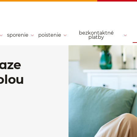
bezkontaktné
sporenie
poistenie
platby
iaze
olou