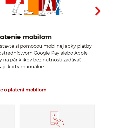
latenie mobilom
Nastaven
stavte si pomocou mobilnej apky platby
Prispôsobte s
ostredníctvom Google Pay alebo Apple
tak jej bezpeč
 na pár klikov bez nutnosti zadávať
priestore. Z
aje karty manuálne.
pri výberoch
v zahraničí.
ac o platení mobilom
viac o nasta