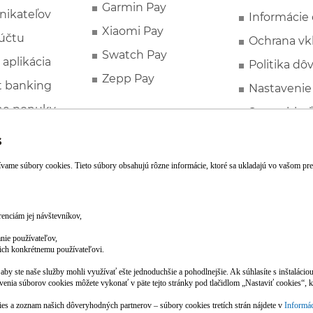
Garmin Pay
nikateľov
Informácie
Xiaomi Pay
účtu
Ochrana vk
Swatch Pay
 aplikácia
Politika dô
Zepp Pay
t banking
Nastavenie
ne ponuky
Spotrebite
rozhodcovs
FATCA a C
Založte si účet pohodlne z mobilu