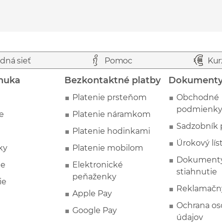
dná sieť
Pomoc
Kur
nuka
Bezkontaktné platby
Dokument
Platenie prsteňom
Obchodné
podmienk
e
Platenie náramkom
Sadzobník 
Platenie hodinkami
Úrokový lís
ky
Platenie mobilom
Dokumenty
ie
Elektronické
stiahnutie
peňaženky
ie
Reklamačn
Apple Pay
Ochrana o
Google Pay
údajov