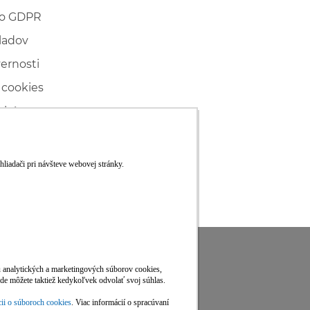
 o GDPR
ladov
vernosti
 cookies
ľské
ké konanie
RS
Viac informácií