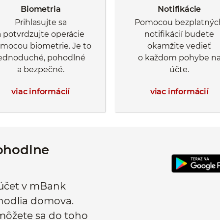
Biometria
Notifikácie
Prihlasujte sa
Pomocou bezplatnýc
a potvrdzujte operácie
notifikácií budete
mocou biometrie. Je to
okamžite vedieť
jednoduché, pohodlné
o každom pohybe n
a bezpečné.
účte.
viac informácií
viac informácií
pohodlne
i účet v mBank
ohodlia domova.
a môžete sa do toho