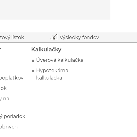
zový lístok
Výsledky fondov
y
Kalkulačky
Úverová kalkulačka
y
Hypotekárna
poplatkov
kalkulačka
tok
 na
ý poriadok
sobných