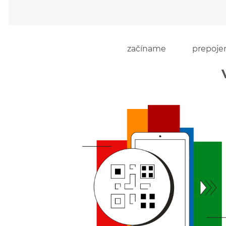
začíname
prepojen