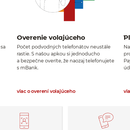
Overenie volajúceho
P
sa
Počet podvodných telefonátov neustále
Na
rastie. S našou apkou si jednoducho
pr
a bezpečne overíte, že naozaj telefonujete
Pay
s mBank.
úd
viac o overení volajúceho
vi