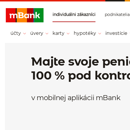
Prejsť na tlačidlo na prihlásenie
Preskočiť navigáciu a prejsť na obsah
individuálni zákazníci
podnikatelia
mBank - Individ
uálni zákazníci -
účty
úvery
karty
hypotéky
investície
Hlavná stránka
Majte svoje pen
100 % pod kontr
v mobilnej aplikácii mBank