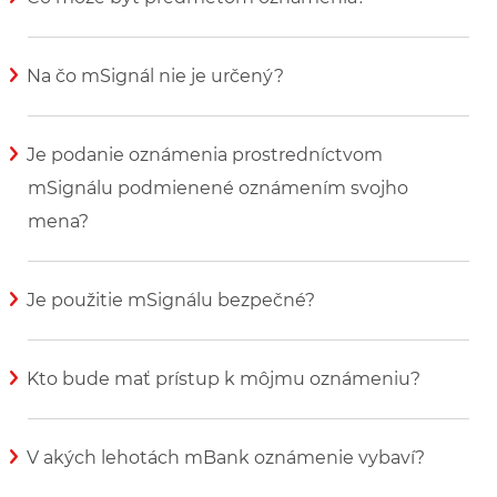
Zobraziť viac informácií
Na čo mSignál nie je určený?
Zobraziť viac informácií
Je podanie oznámenia prostredníctvom
mSignálu podmienené oznámením svojho
mena?
Zobraziť viac informácií
Je použitie mSignálu bezpečné?
Zobraziť viac informácií
Kto bude mať prístup k môjmu oznámeniu?
Zobraziť viac informácií
V akých lehotách mBank oznámenie vybaví?
Zobraziť viac informácií