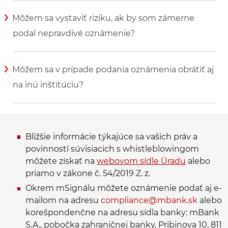
Môžem sa vystaviť riziku, ak by som zámerne
podal nepravdivé oznámenie?
Zobraziť viac informácií
Môžem sa v prípade podania oznámenia obrátiť aj
na inú inštitúciu?
Zobraziť viac informácií
Bližšie informácie týkajúce sa vašich práv a
povinností súvisiacich s whistleblowingom
môžete získať na
webovom sídle Úradu
alebo
priamo v zákone č. 54/2019 Z. z.
Okrem mSignálu môžete oznámenie podať aj e-
mailom na adresu
compliance@mbank.sk
alebo
korešpondenčne na adresu sídla banky: mBank
S.A., pobočka zahraničnej banky, Pribinova 10, 811