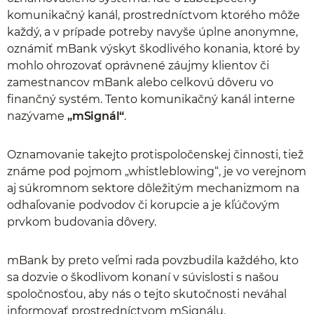
komunikačný kanál, prostredníctvom ktorého môže
každý, a v prípade potreby navyše úplne anonymne,
oznámiť mBank výskyt škodlivého konania, ktoré by
mohlo ohrozovať oprávnené záujmy klientov či
zamestnancov mBank alebo celkovú dôveru vo
finančný systém. Tento komunikačný kanál interne
nazývame
„mSignál“
.
Oznamovanie takejto protispoločenskej činnosti, tiež
známe pod pojmom „whistleblowing“, je vo verejnom
aj súkromnom sektore dôležitým mechanizmom na
odhaľovanie podvodov či korupcie a je kľúčovým
prvkom budovania dôvery.
mBank by preto veľmi rada povzbudila každého, kto
sa dozvie o škodlivom konaní v súvislosti s našou
spoločnosťou, aby nás o tejto skutočnosti neváhal
informovať prostredníctvom mSignálu.