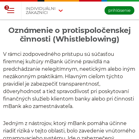
Prejsť na tlačidlo na prihlásenie
Preskočiť navigáciu a prejsť na obsah
3
INDIVIDUÁLNI
prihlásenie
ZÁKAZNÍCI
Oznámenie o protispoločenskej
činnosti (Whistleblowing)
V rámci zodpovedného prístupu sú súčasťou
firemnej kultúry mBank účinné pravidlá na
predchádzanie nelegitímnym, neetickým alebo iným
nezákonným praktikám. Hlavným cieľom týchto
pravidiel je zabezpečiť transparentnosť,
dôveryhodnosť a tiež spravodlivosť pri poskytovaní
finančných služieb klientom banky alebo pri činnosti
mBank ako zamestnávateľa.
Jedným z nástrojov, ktorý mBank pomáha účinne
riadiť riziká v tejto oblasti, bolo zavedenie vnútorného
oznamovacieho systému. Ide o zabezpečený