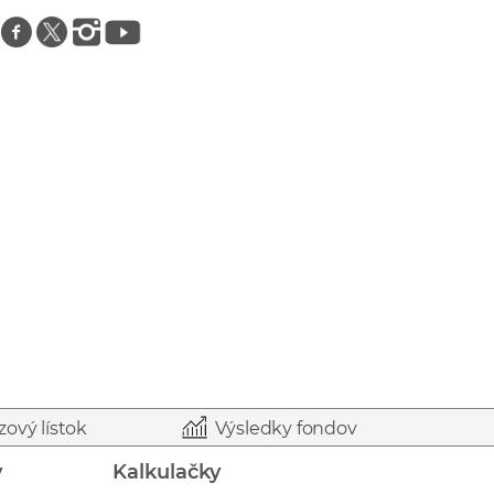
Znajdź nas na facebooku
Znajdź nas na twitterze
Znajdź nas na instagramie
Znajdź nas na youtube
zový lístok
Výsledky fondov
y
Kalkulačky