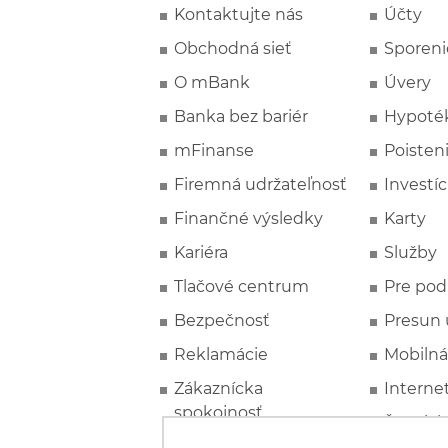
Kontaktujte nás
Účty
Obchodná sieť
Sporeni
O mBank
Úvery
Banka bez bariér
Hypoté
mFinanse
Poisten
Firemná udržateľnosť
Investíc
Finančné výsledky
Karty
Kariéra
Služby
Tlačové centrum
Pre pod
Bezpečnosť
Presun 
Reklamácie
Mobilná
Zákaznícka
Interne
spokojnosť
Špeciál