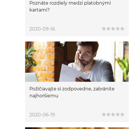
Poznáte rozdiely medzi platobnými
kartami?
2020-09-16
Požičiavajte si zodpovedne, zabránite
najhoršiemu
2020-06-19