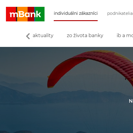
Preskočiť navigáciu a prejsť na obsah
individuálni zákazníci
podnikatelia
mBank
aktuality
zo života banky
ib a mo
N