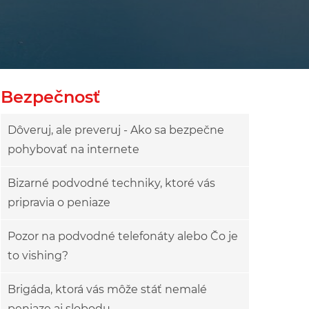
owy
ok drzewa
Bezpečnosť
Dôveruj, ale preveruj - Ako sa bezpečne
pohybovať na internete
Bizarné podvodné techniky, ktoré vás
pripravia o peniaze
Pozor na podvodné telefonáty alebo Čo je
to vishing?
Brigáda, ktorá vás môže stáť nemalé
peniaze aj slobodu