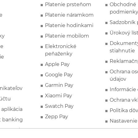
Platenie prsteňom
Obchodné
podmienk
e
Platenie náramkom
Sadzobník 
Platenie hodinkami
Úrokový lís
ky
Platenie mobilom
Dokumenty
ie
Elektronické
stiahnutie
peňaženky
ie
Reklamačn
Apple Pay
Ochrana o
Google Pay
údajov
Garmin Pay
nikateľov
Informácie
Xiaomi Pay
účtu
Ochrana vk
Swatch Pay
 aplikácia
Politika dô
Zepp Pay
t banking
Nastavenie
ne ponuky
Spotrebite