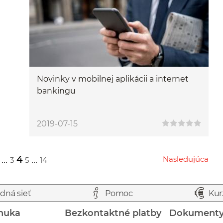
Novinky v mobilnej aplikácii a internet
bankingu
2019-07-15
...
4
...
Nasledujúca
3
5
14
Przejdź do następnej strony
dná sieť
Pomoc
Kur
nuka
Bezkontaktné platby
Dokument