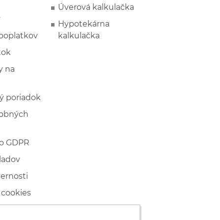
Úverová kalkulačka
y
Hypotekárna
poplatkov
kalkulačka
tok
 na
ý poriadok
sobných
 o GDPR
ladov
vernosti
 cookies
ľské