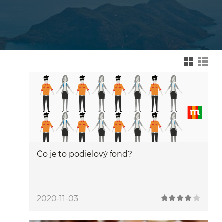
Zmień na widok kafelk
Zmień na wid
Čo je to podielový fond?
2020-11-03