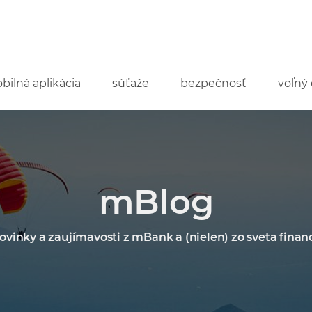
bilná aplikácia
súťaže
bezpečnosť
voľný 
mBlog
ovinky a zaujímavosti z mBank a (nielen) zo sveta financ