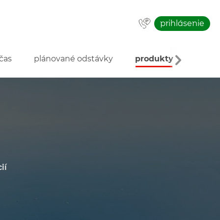
prihlásenie
čas
plánované odstávky
produkty
o inve
ií