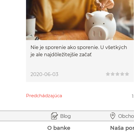
Nie je sporenie ako sporenie. U všetkých
je ale najdôležitejšie začať
2020-06-03
Predchádzajúca
1
Przejdź do poprzedniej strony
Przejdź do strony 1
Przejdź do strony 3
Przejdź do strony 5
Przejdź do strony 14
Prejsť na začiatok stránky
Preskočiť na začiatok obsahu
Blog
Obcho
O banke
Naša po